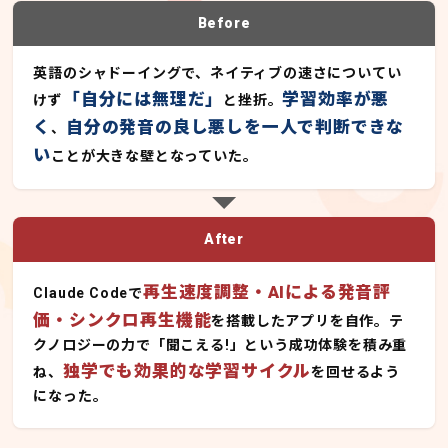
Before
英語のシャドーイングで、ネイティブの速さについてい
「自分には無理だ」
学習効率が悪
けず
と挫折。
く
自分の発音の良し悪しを一人で判断できな
、
い
ことが大きな壁となっていた。
After
再生速度調整・AIによる発音評
Claude Codeで
価・シンクロ再生機能
を搭載したアプリを自作。テ
クノロジーの力で「聞こえる!」という成功体験を積み重
独学でも効果的な学習サイクル
ね、
を回せるよう
になった。