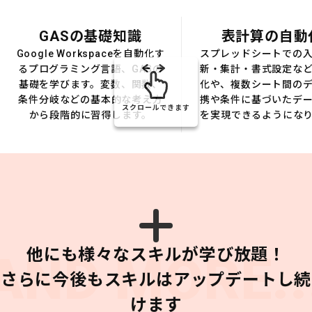
GASの基礎知識
表計算の自動
Google Workspaceを自動化す
スプレッドシートでの
るプログラミング言語、GASの
新・集計・書式設定な
基礎を学びます。変数、関数、
化や、複数シート間の
条件分岐などの基本的な考え方
携や条件に基づいたデ
スクロールできます
から段階的に習得します。
を実現できるようにな
他にも様々なスキルが学び放題！
AND MORE..
さらに今後もスキルはアップデートし続
けます