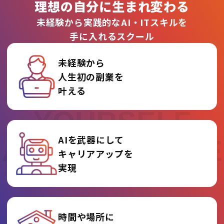
理想の自分に生まれ変わる
未経験から実践的なAI・ITスキルを
手に入れるスクール
未経験から
人生初の副業を
REINVENT
叶える
YOURSELF
AIを武器にして
AT AI COLLEGE
キャリアアップを
実現
時間や場所に