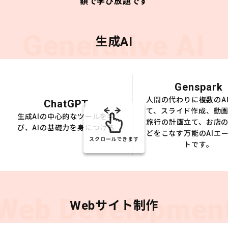
額で学び放題です
Generative AI
生成AI
Genspark
人間の代わりに複数のA
ChatGPT
て、スライド作成、動
生成AIの中心的なツールを学
旅行の計画立て、お店
び、AIの基礎力を身につける
どをこなす万能のAIエ
スクロールできます
トです。
Web Developmen
Webサイト制作