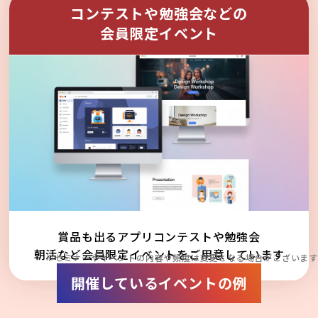
コンテストや勉強会などの
会員限定イベント
賞品も出るアプリコンテストや勉強会
朝活など会員限定イベントをご用意しています
※セミナーやイベントの内容や頻度は変更となる場合がございます
開催しているイベントの例