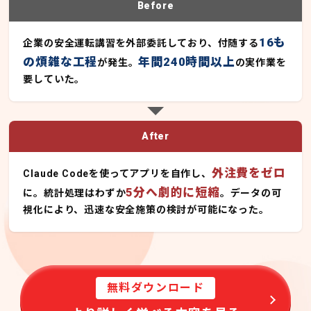
Before
16も
企業の安全運転講習を外部委託しており、付随する
の煩雑な工程
年間240時間以上
が発生。
の実作業を
要していた。
After
外注費をゼロ
Claude Codeを使ってアプリを自作し、
5分へ劇的に短縮
に。統計処理はわずか
。データの可
視化により、迅速な安全施策の検討が可能になった。
無料ダウンロード