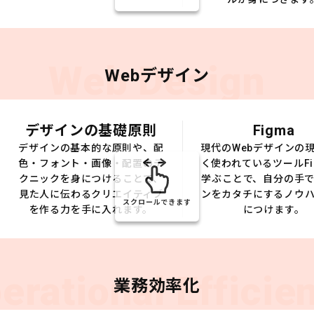
Web Design
Webデザイン
デザインの基礎原則
Figma
デザインの基本的な原則や、配
現代のWebデザインの
色・フォント・画像・配置のテ
く使われているツールFi
クニックを身につけることで、
学ぶことで、自分の手
見た人に伝わるクリエイティブ
ンをカタチにするノウ
スクロールできます
を作る力を手に入れます。
につけます。
erational Efficie
業務効率化