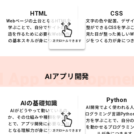
HTML
CSS
Webページの土台となるHTMLを
文字の色や配置、デザ
学ぶことで、自分でサイトの構
整ができるCSSを学ぶ
造を作るために必要なWeb制作
見た目が整った美しいW
の基本スキルが身につきます。
ジをつくる力が身につ
スクロールできます
I App Developme
AIアプリ開発
Python
AIの基礎知識
AI開発でよく使われる
AIがどうやって動いているの
ログラミング言語Pytho
か、その仕組みや種類を学ぶこ
方を学ぶことで、自分の
とで、アプリ開発に必要な土台
を動かせるプログラミ
となる理解力が身につきます。
スクロールできます
ルが身につきます