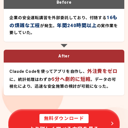
Before
16も
企業の安全運転講習を外部委託しており、付随する
の煩雑な工程
年間240時間以上
が発生。
の実作業を
要していた。
After
外注費をゼロ
Claude Codeを使ってアプリを自作し、
5分へ劇的に短縮
に。統計処理はわずか
。データの可
視化により、迅速な安全施策の検討が可能になった。
無料ダウンロード