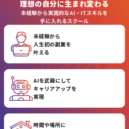
理想の自分に生まれ変わる
未経験から実践的なAI・ITスキルを
手に入れるスクール
未経験から
人生初の副業を
REINVENT
叶える
YOURSELF
AIを武器にして
AT AI COLLEGE
キャリアアップを
実現
時間や場所に