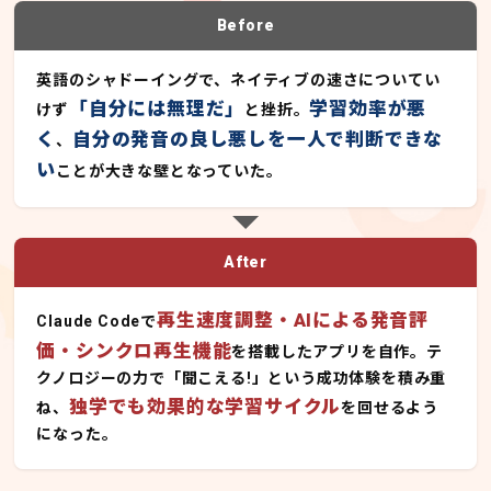
Before
英語のシャドーイングで、ネイティブの速さについてい
「自分には無理だ」
学習効率が悪
けず
と挫折。
く
自分の発音の良し悪しを一人で判断できな
、
い
ことが大きな壁となっていた。
After
再生速度調整・AIによる発音評
Claude Codeで
価・シンクロ再生機能
を搭載したアプリを自作。テ
クノロジーの力で「聞こえる!」という成功体験を積み重
独学でも効果的な学習サイクル
ね、
を回せるよう
になった。