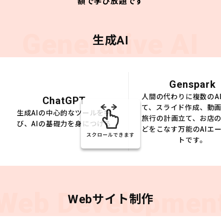
額で学び放題です
Generative AI
生成AI
Genspark
人間の代わりに複数のA
ChatGPT
て、スライド作成、動
生成AIの中心的なツールを学
旅行の計画立て、お店
び、AIの基礎力を身につける
どをこなす万能のAIエ
スクロールできます
トです。
Web Developmen
Webサイト制作