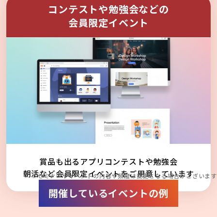
コンテストや勉強会などの
会員限定イベント
賞品も出るアプリコンテストや勉強会
朝活など会員限定イベントをご用意しています
※セミナーやイベントの内容や頻度は変更となる場合がございます
開催しているイベントの例