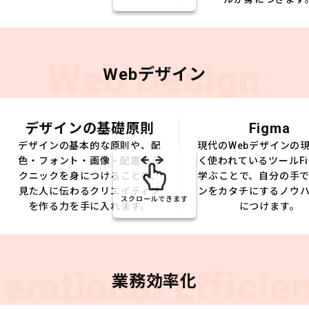
Web Design
Webデザイン
デザインの基礎原則
Figma
デザインの基本的な原則や、配
現代のWebデザインの
色・フォント・画像・配置のテ
く使われているツールFi
クニックを身につけることで、
学ぶことで、自分の手
見た人に伝わるクリエイティブ
ンをカタチにするノウ
スクロールできます
を作る力を手に入れます。
につけます。
erational Efficie
業務効率化