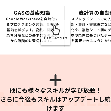
GASの基礎知識
表計算の自動
Google Workspaceを自動化す
スプレッドシートでの
るプログラミング言語、GASの
新・集計・書式設定な
基礎を学びます。変数、関数、
化や、複数シート間の
条件分岐などの基本的な考え方
携や条件に基づいたデ
スクロールできます
から段階的に習得します。
を実現できるようにな
他にも様々なスキルが学び放題！
AND MORE..
さらに今後もスキルはアップデートし続
けます