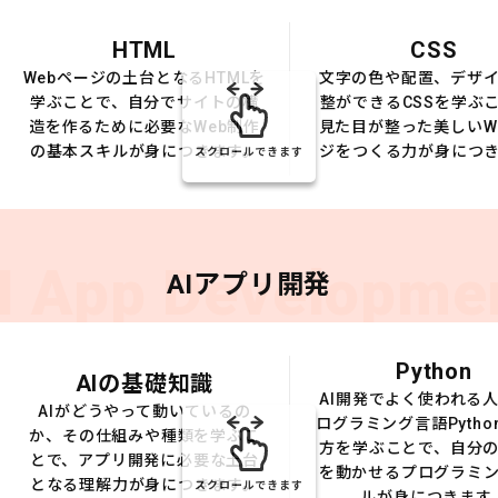
HTML
CSS
Webページの土台となるHTMLを
文字の色や配置、デザ
学ぶことで、自分でサイトの構
整ができるCSSを学ぶ
造を作るために必要なWeb制作
見た目が整った美しいW
の基本スキルが身につきます。
ジをつくる力が身につ
スクロールできます
I App Developme
AIアプリ開発
Python
AIの基礎知識
AI開発でよく使われる
AIがどうやって動いているの
ログラミング言語Pytho
か、その仕組みや種類を学ぶこ
方を学ぶことで、自分の
とで、アプリ開発に必要な土台
を動かせるプログラミ
となる理解力が身につきます。
スクロールできます
ルが身につきます