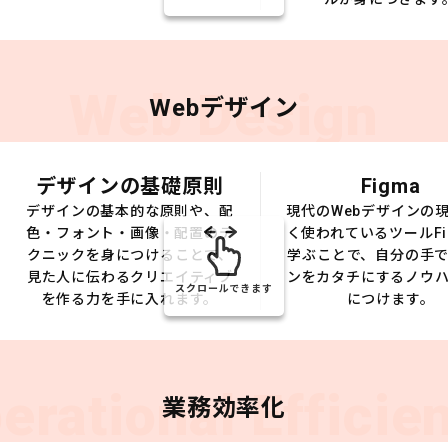
Web Design
Webデザイン
デザインの基礎原則
Figma
デザインの基本的な原則や、配
現代のWebデザインの
色・フォント・画像・配置のテ
く使われているツールFi
クニックを身につけることで、
学ぶことで、自分の手
見た人に伝わるクリエイティブ
ンをカタチにするノウ
スクロールできます
を作る力を手に入れます。
につけます。
erational Efficie
業務効率化