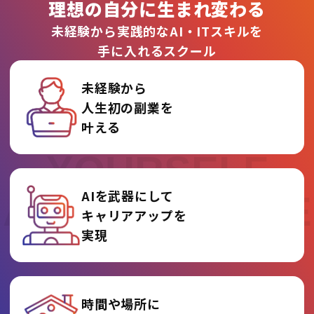
理想の自分に生まれ変わる
未経験から実践的なAI・ITスキルを
手に入れるスクール
未経験から
人生初の副業を
REINVENT
叶える
YOURSELF
AIを武器にして
AT AI COLLEGE
キャリアアップを
実現
時間や場所に