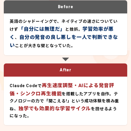
Before
英語のシャドーイングで、ネイティブの速さについてい
「自分には無理だ」
学習効率が悪
けず
と挫折。
く
自分の発音の良し悪しを一人で判断できな
、
い
ことが大きな壁となっていた。
After
再生速度調整・AIによる発音評
Claude Codeで
価・シンクロ再生機能
を搭載したアプリを自作。テ
クノロジーの力で「聞こえる!」という成功体験を積み重
独学でも効果的な学習サイクル
ね、
を回せるよう
になった。