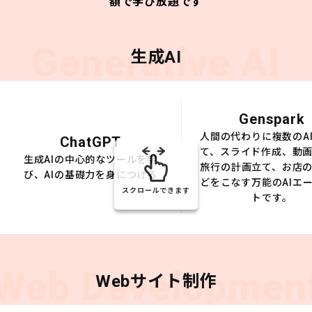
額で学び放題です
Generative AI
生成AI
Genspark
人間の代わりに複数のA
ChatGPT
て、スライド作成、動
生成AIの中心的なツールを学
旅行の計画立て、お店
び、AIの基礎力を身につける
どをこなす万能のAIエ
スクロールできます
トです。
Web Developmen
Webサイト制作