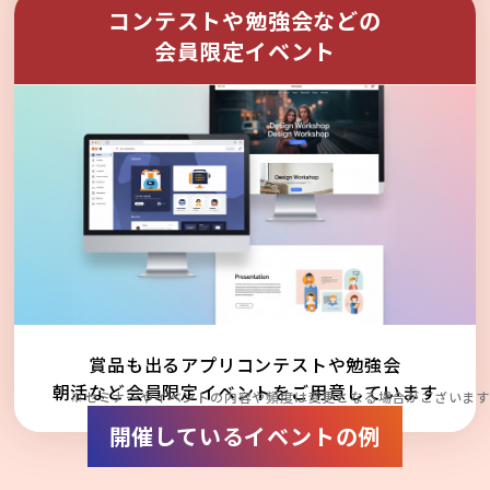
コンテストや勉強会などの
会員限定イベント
賞品も出るアプリコンテストや勉強会
朝活など会員限定イベントをご用意しています
※セミナーやイベントの内容や頻度は変更となる場合がございます
開催しているイベントの例