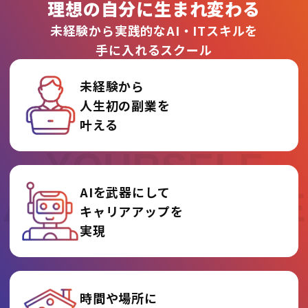
理想の自分に生まれ変わる
未経験から実践的なAI・ITスキルを
手に入れるスクール
未経験から
人生初の副業を
REINVENT
叶える
YOURSELF
AIを武器にして
AT AI COLLEGE
キャリアアップを
実現
時間や場所に