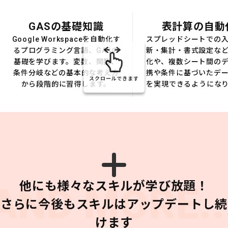
GASの基礎知識
表計算の自動
Google Workspaceを自動化す
スプレッドシートでの
るプログラミング言語、GASの
新・集計・書式設定な
基礎を学びます。変数、関数、
化や、複数シート間の
条件分岐などの基本的な考え方
携や条件に基づいたデ
スクロールできます
から段階的に習得します。
を実現できるようにな
他にも様々なスキルが学び放題！
AND MORE..
さらに今後もスキルはアップデートし続
けます