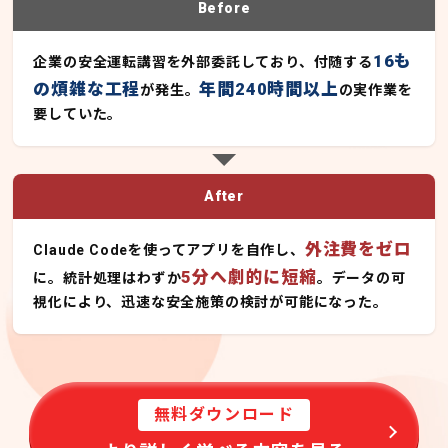
Before
16も
企業の安全運転講習を外部委託しており、付随する
の煩雑な工程
年間240時間以上
が発生。
の実作業を
要していた。
After
外注費をゼロ
Claude Codeを使ってアプリを自作し、
5分へ劇的に短縮
に。統計処理はわずか
。データの可
視化により、迅速な安全施策の検討が可能になった。
無料ダウンロード