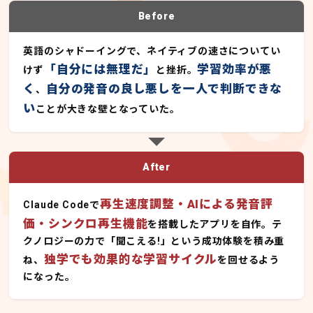
Before
英語のシャドーイングで、ネイティブの速さについてい
「自分には無理だ」
学習効率が悪
けず
と挫折。
く
自分の発音の良し悪しを一人で判断できな
、
い
ことが大きな壁となっていた。
After
再生速度調整・AIによる発音評
Claude Codeで
価・シンクロ再生機能
を搭載したアプリを自作。テ
クノロジーの力で「聞こえる!」という成功体験を積み重
独学でも効果的な学習サイクル
ね、
を回せるよう
になった。