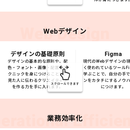
Web Design
Webデザイン
デザインの基礎原則
Figma
デザインの基本的な原則や、配
現代のWebデザインの
色・フォント・画像・配置のテ
く使われているツールFi
クニックを身につけることで、
学ぶことで、自分の手
見た人に伝わるクリエイティブ
ンをカタチにするノウ
スクロールできます
を作る力を手に入れます。
につけます。
erational Efficie
業務効率化