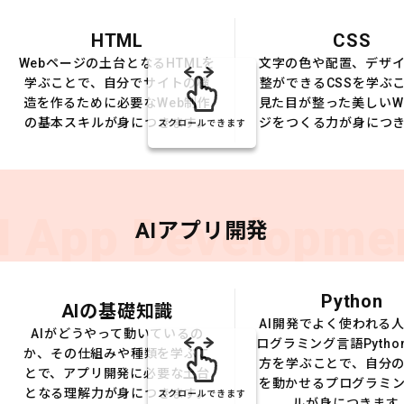
HTML
CSS
Webページの土台となるHTMLを
文字の色や配置、デザ
学ぶことで、自分でサイトの構
整ができるCSSを学ぶ
造を作るために必要なWeb制作
見た目が整った美しいW
の基本スキルが身につきます。
ジをつくる力が身につ
スクロールできます
I App Developme
AIアプリ開発
Python
AIの基礎知識
AI開発でよく使われる
AIがどうやって動いているの
ログラミング言語Pytho
か、その仕組みや種類を学ぶこ
方を学ぶことで、自分の
とで、アプリ開発に必要な土台
を動かせるプログラミ
となる理解力が身につきます。
スクロールできます
ルが身につきます