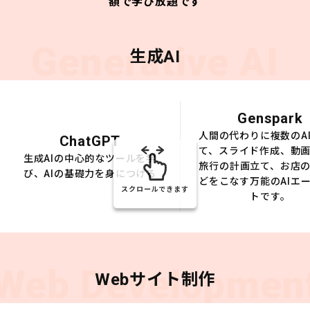
額で学び放題です
Generative AI
生成AI
Genspark
人間の代わりに複数のA
ChatGPT
て、スライド作成、動
生成AIの中心的なツールを学
旅行の計画立て、お店
び、AIの基礎力を身につける
どをこなす万能のAIエ
スクロールできます
トです。
Web Developmen
Webサイト制作