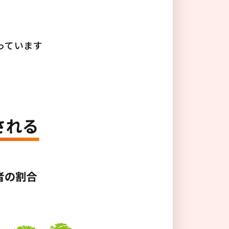
る
っています