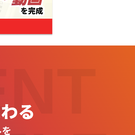
ENT
変わる
ルを