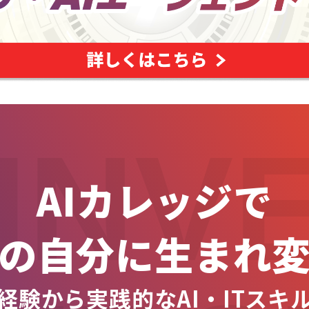
INV
AIカレッジで
の自分に生まれ
経験から実践的なAI・ITスキ