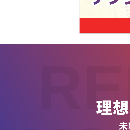
RE
理想
未