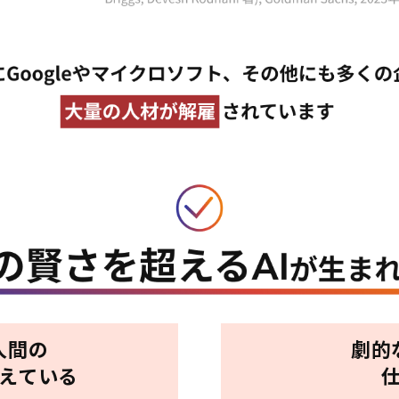
人間の
劇的
超えている