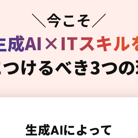
＼今こそ／
生成AI×ITスキル
につけるべき3つの
生成AIによって