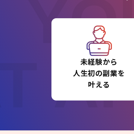
YO
T A
未経験から
人生初の副業を
叶える