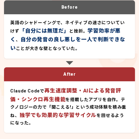
Before
英語のシャドーイングで、ネイティブの速さについてい
「自分には無理だ」
学習効率が悪
けず
と挫折。
く
自分の発音の良し悪しを一人で判断できな
、
い
ことが大きな壁となっていた。
After
再生速度調整・AIによる発音評
Claude Codeで
価・シンクロ再生機能
を搭載したアプリを自作。テ
クノロジーの力で「聞こえる!」という成功体験を積み重
独学でも効果的な学習サイクル
ね、
を回せるよう
になった。