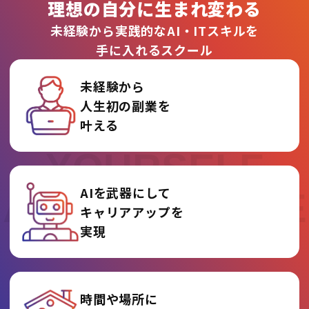
理想の自分に生まれ変わる
未経験から実践的なAI・ITスキルを
手に入れるスクール
未経験から
人生初の副業を
REINVENT
叶える
YOURSELF
AIを武器にして
AT AI COLLEGE
キャリアアップを
実現
時間や場所に