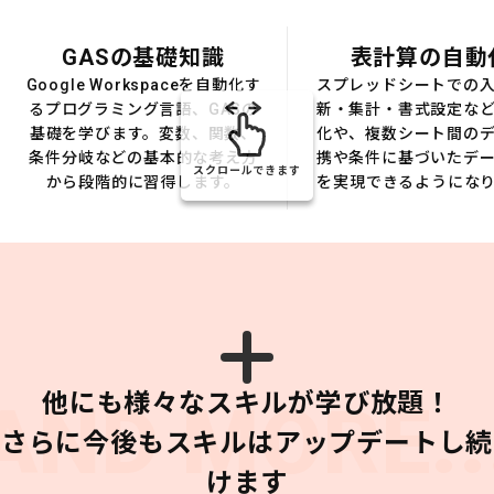
GASの基礎知識
表計算の自動
Google Workspaceを自動化す
スプレッドシートでの
るプログラミング言語、GASの
新・集計・書式設定な
基礎を学びます。変数、関数、
化や、複数シート間の
条件分岐などの基本的な考え方
携や条件に基づいたデ
スクロールできます
から段階的に習得します。
を実現できるようにな
他にも様々なスキルが学び放題！
AND MORE..
さらに今後もスキルはアップデートし続
けます