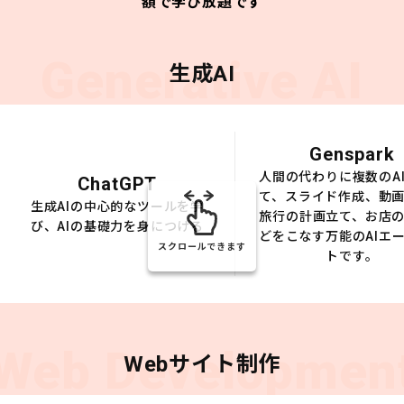
額で学び放題です
Generative AI
生成AI
Genspark
人間の代わりに複数のA
ChatGPT
て、スライド作成、動
生成AIの中心的なツールを学
旅行の計画立て、お店
び、AIの基礎力を身につける
どをこなす万能のAIエ
スクロールできます
トです。
Web Developmen
Webサイト制作