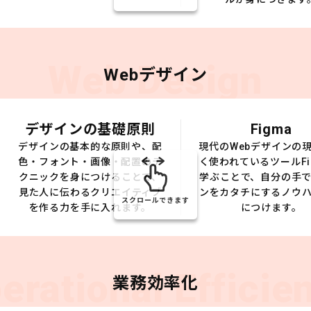
Web Design
Webデザイン
デザインの基礎原則
Figma
デザインの基本的な原則や、配
現代のWebデザインの
色・フォント・画像・配置のテ
く使われているツールFi
クニックを身につけることで、
学ぶことで、自分の手
見た人に伝わるクリエイティブ
ンをカタチにするノウ
スクロールできます
を作る力を手に入れます。
につけます。
erational Efficie
業務効率化