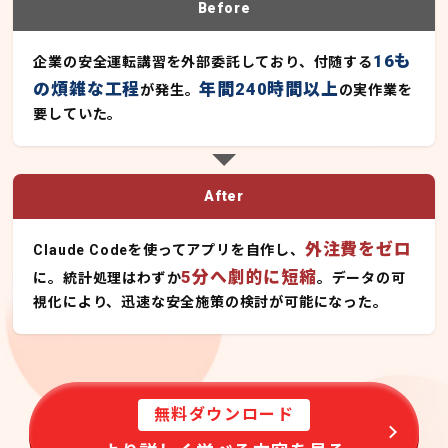
Before
16も
企業の安全運転講習を外部委託しており、付随する
の煩雑な工程
年間240時間以上
が発生。
の実作業を
要していた。
After
外注費をゼロ
Claude Codeを使ってアプリを自作し、
5分へ劇的に短縮
に。統計処理はわずか
。データの可
視化により、迅速な安全施策の検討が可能になった。
無料ダウンロード