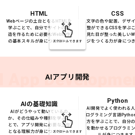
HTML
CSS
Webページの土台となるHTMLを
文字の色や配置、デザ
学ぶことで、自分でサイトの構
整ができるCSSを学ぶ
造を作るために必要なWeb制作
見た目が整った美しいW
の基本スキルが身につきます。
ジをつくる力が身につ
スクロールできます
I App Developme
AIアプリ開発
Python
AIの基礎知識
AI開発でよく使われる
AIがどうやって動いているの
ログラミング言語Pytho
か、その仕組みや種類を学ぶこ
方を学ぶことで、自分の
とで、アプリ開発に必要な土台
を動かせるプログラミ
となる理解力が身につきます。
スクロールできます
ルが身につきます