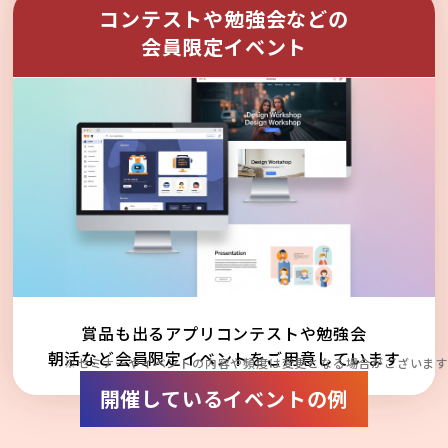
コンテストや勉強会などの
会員限定イベント
賞品も出るアプリコンテストや勉強会
朝活など会員限定イベントをご用意しています
※セミナーやイベントの内容や頻度は変更となる場合がございます
開催しているイベントの例