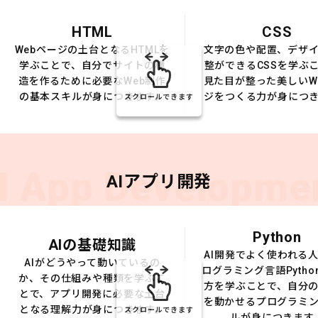
HTML
CSS
Webページの土台となるHTMLを
文字の色や配置、デザ
学ぶことで、自分でサイトの構
整ができるCSSを学ぶ
造を作るために必要なWeb制作
見た目が整った美しいW
の基本スキルが身につきます。
ジをつくる力が身につ
スクロールできます
I App Developme
AIアプリ開発
Python
AIの基礎知識
AI開発でよく使われる
AIがどうやって動いているの
ログラミング言語Pytho
か、その仕組みや種類を学ぶこ
方を学ぶことで、自分の
とで、アプリ開発に必要な土台
を動かせるプログラミ
となる理解力が身につきます。
スクロールできます
ルが身につきます