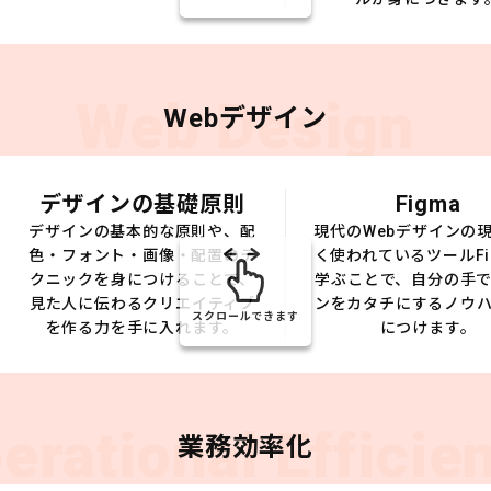
Web Design
Webデザイン
デザインの基礎原則
Figma
デザインの基本的な原則や、配
現代のWebデザインの
色・フォント・画像・配置のテ
く使われているツールFi
クニックを身につけることで、
学ぶことで、自分の手
見た人に伝わるクリエイティブ
ンをカタチにするノウ
スクロールできます
を作る力を手に入れます。
につけます。
erational Efficie
業務効率化