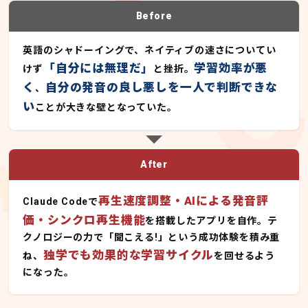
Before
英語のシャドーイングで、ネイティブの速さについてい
「自分には無理だ」
学習効率が悪
けず
と挫折。
く
自分の発音の良し悪しを一人で判断できな
、
い
ことが大きな壁となっていた。
After
再生速度調整・AIによる発音評
Claude Codeで
価・シンクロ再生機能
を搭載したアプリを自作。テ
クノロジーの力で「聞こえる!」という成功体験を積み重
独学でも効果的な学習サイクル
ね、
を回せるよう
になった。