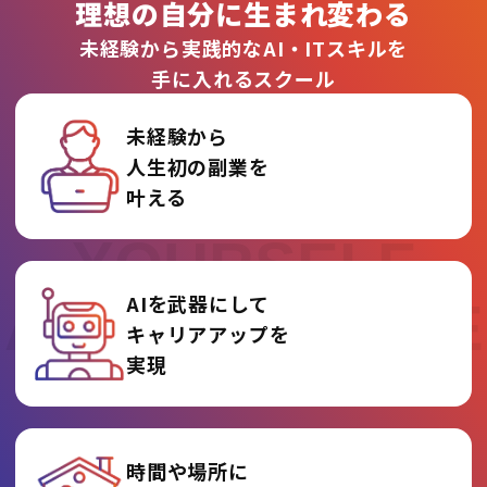
理想の自分に生まれ変わる
未経験から実践的なAI・ITスキルを
手に入れるスクール
未経験から
人生初の副業を
REINVENT
叶える
YOURSELF
AIを武器にして
AT AI COLLEGE
キャリアアップを
実現
時間や場所に