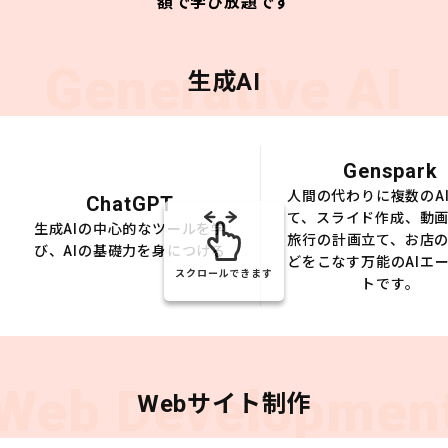
額で学び放題です
Generative AI
生成AI
Genspark
人間の代わりに複数のA
ChatGPT
て、スライド作成、動
生成AIの中心的なツールを学
旅行の計画立て、お店
び、AIの基礎力を身につける
どをこなす万能のAIエ
スクロールできます
トです。
Web Developmen
Webサイト制作