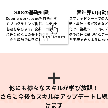
GASの基礎知識
表計算の自動
Google Workspaceを自動化す
スプレッドシートでの
るプログラミング言語、GASの
新・集計・書式設定な
基礎を学びます。変数、関数、
化や、複数シート間の
条件分岐などの基本的な考え方
携や条件に基づいたデ
スクロールできます
から段階的に習得します。
を実現できるようにな
他にも様々なスキルが学び放題！
AND MORE..
さらに今後もスキルはアップデートし続
けます