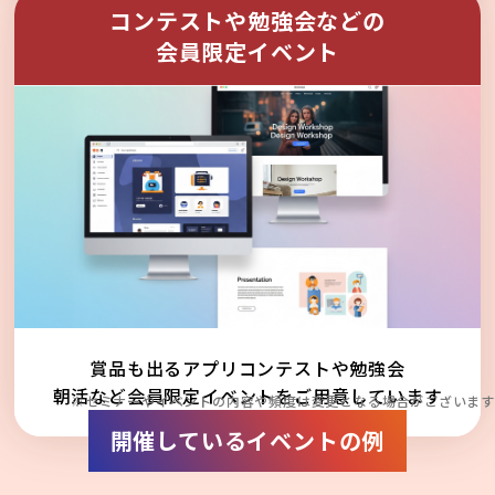
コンテストや勉強会などの
会員限定イベント
賞品も出るアプリコンテストや勉強会
朝活など会員限定イベントをご用意しています
※セミナーやイベントの内容や頻度は変更となる場合がございます
開催しているイベントの例