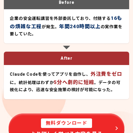
Before
16も
企業の安全運転講習を外部委託しており、付随する
の煩雑な工程
年間240時間以上
が発生。
の実作業を
要していた。
After
外注費をゼロ
Claude Codeを使ってアプリを自作し、
5分へ劇的に短縮
に。統計処理はわずか
。データの可
視化により、迅速な安全施策の検討が可能になった。
無料ダウンロード