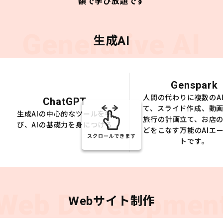
額で学び放題です
Generative AI
生成AI
Genspark
人間の代わりに複数のA
ChatGPT
て、スライド作成、動
生成AIの中心的なツールを学
旅行の計画立て、お店
び、AIの基礎力を身につける
どをこなす万能のAIエ
スクロールできます
トです。
Web Developmen
Webサイト制作