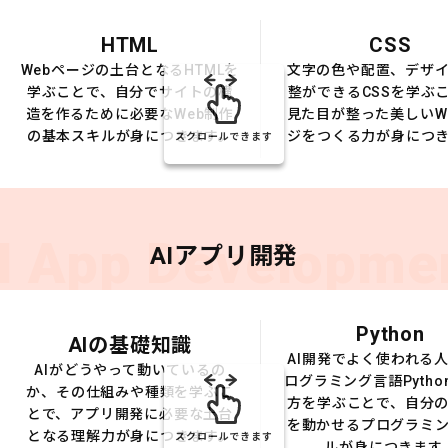
HTML
CSS
Webページの土台となるHTMLを
文字の色や配置、デザ
学ぶことで、自分でサイトの構
整ができるCSSを学ぶ
造を作るために必要なWeb制作
見た目が整った美しいW
の基本スキルが身につきます。
ジをつくる力が身につ
スクロールできます
I App Developme
AIアプリ開発
Python
AIの基礎知識
AI開発でよく使われる
AIがどうやって動いているの
ログラミング言語Pytho
か、その仕組みや種類を学ぶこ
方を学ぶことで、自分の
とで、アプリ開発に必要な土台
を動かせるプログラミ
となる理解力が身につきます。
スクロールできます
ルが身につきます