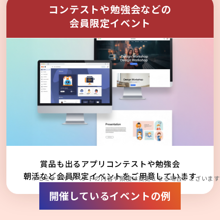
コンテストや勉強会などの
会員限定イベント
賞品も出るアプリコンテストや勉強会
朝活など会員限定イベントをご用意しています
※セミナーやイベントの内容や頻度は変更となる場合がございます
開催しているイベントの例