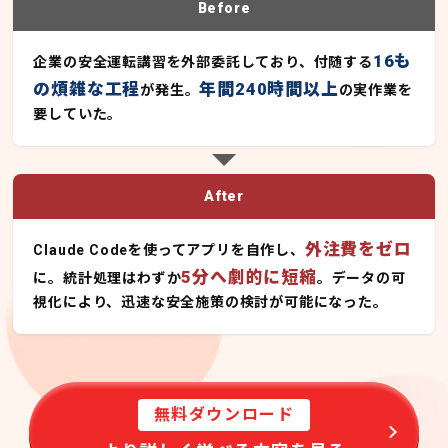
Before
16も
企業の安全運転講習を外部委託しており、付随する
の煩雑な工程
年間240時間以上
が発生。
の実作業を
要していた。
After
外注費をゼロ
Claude Codeを使ってアプリを自作し、
5分へ劇的に短縮
に。統計処理はわずか
。データの可
視化により、迅速な安全施策の検討が可能になった。
無料ダウンロード