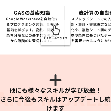
GASの基礎知識
表計算の自動
Google Workspaceを自動化す
スプレッドシートでの
るプログラミング言語、GASの
新・集計・書式設定な
基礎を学びます。変数、関数、
化や、複数シート間の
条件分岐などの基本的な考え方
携や条件に基づいたデ
スクロールできます
から段階的に習得します。
を実現できるようにな
他にも様々なスキルが学び放題！
AND MORE..
さらに今後もスキルはアップデートし続
けます