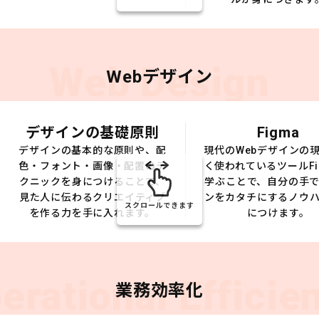
Web Design
Webデザイン
デザインの基礎原則
Figma
デザインの基本的な原則や、配
現代のWebデザインの
色・フォント・画像・配置のテ
く使われているツールFi
クニックを身につけることで、
学ぶことで、自分の手
見た人に伝わるクリエイティブ
ンをカタチにするノウ
スクロールできます
を作る力を手に入れます。
につけます。
erational Efficie
業務効率化