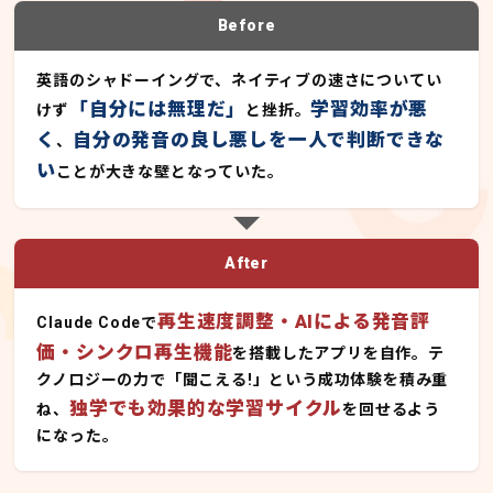
Before
英語のシャドーイングで、ネイティブの速さについてい
「自分には無理だ」
学習効率が悪
けず
と挫折。
く
自分の発音の良し悪しを一人で判断できな
、
い
ことが大きな壁となっていた。
After
再生速度調整・AIによる発音評
Claude Codeで
価・シンクロ再生機能
を搭載したアプリを自作。テ
クノロジーの力で「聞こえる!」という成功体験を積み重
独学でも効果的な学習サイクル
ね、
を回せるよう
になった。