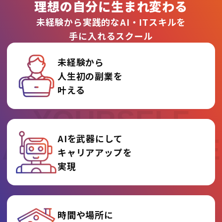
理想の自分に生まれ変わる
未経験から実践的なAI・ITスキルを
手に入れるスクール
未経験から
人生初の副業を
REINVENT
叶える
YOURSELF
AIを武器にして
AT AI COLLEGE
キャリアアップを
実現
時間や場所に