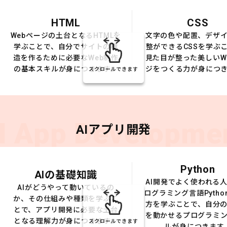
HTML
CSS
Webページの土台となるHTMLを
文字の色や配置、デザ
学ぶことで、自分でサイトの構
整ができるCSSを学ぶ
造を作るために必要なWeb制作
見た目が整った美しいW
の基本スキルが身につきます。
ジをつくる力が身につ
スクロールできます
I App Developme
AIアプリ開発
Python
AIの基礎知識
AI開発でよく使われる
AIがどうやって動いているの
ログラミング言語Pytho
か、その仕組みや種類を学ぶこ
方を学ぶことで、自分の
とで、アプリ開発に必要な土台
を動かせるプログラミ
となる理解力が身につきます。
スクロールできます
ルが身につきます