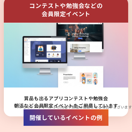
コンテストや勉強会などの
会員限定イベント
賞品も出るアプリコンテストや勉強会
朝活など会員限定イベントをご用意しています
※セミナーやイベントの内容や頻度は変更となる場合がございます
開催しているイベントの例