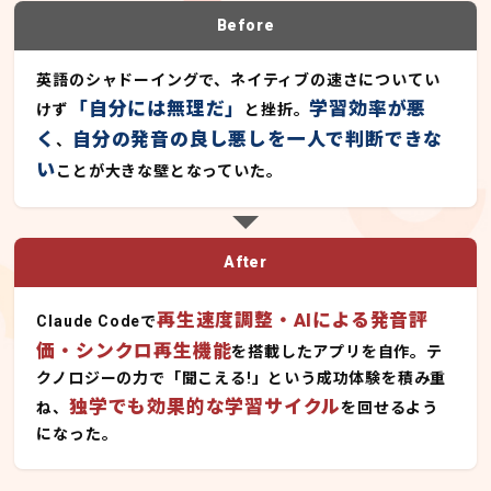
Before
英語のシャドーイングで、ネイティブの速さについてい
「自分には無理だ」
学習効率が悪
けず
と挫折。
く
自分の発音の良し悪しを一人で判断できな
、
い
ことが大きな壁となっていた。
After
再生速度調整・AIによる発音評
Claude Codeで
価・シンクロ再生機能
を搭載したアプリを自作。テ
クノロジーの力で「聞こえる!」という成功体験を積み重
独学でも効果的な学習サイクル
ね、
を回せるよう
になった。