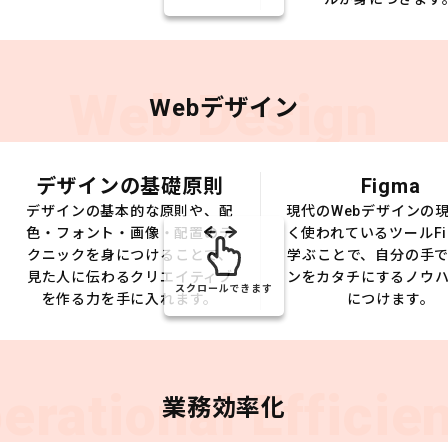
Web Design
Webデザイン
デザインの基礎原則
Figma
デザインの基本的な原則や、配
現代のWebデザインの
色・フォント・画像・配置のテ
く使われているツールFi
クニックを身につけることで、
学ぶことで、自分の手
見た人に伝わるクリエイティブ
ンをカタチにするノウ
スクロールできます
を作る力を手に入れます。
につけます。
erational Efficie
業務効率化