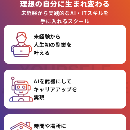
理想の自分に生まれ変わる
未経験から実践的なAI・ITスキルを
手に入れるスクール
未経験から
人生初の副業を
REINVENT
叶える
YOURSELF
AIを武器にして
AT AI COLLEGE
キャリアアップを
実現
時間や場所に