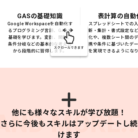
GASの基礎知識
表計算の自動
Google Workspaceを自動化す
スプレッドシートでの
るプログラミング言語、GASの
新・集計・書式設定な
基礎を学びます。変数、関数、
化や、複数シート間の
条件分岐などの基本的な考え方
携や条件に基づいたデ
スクロールできます
から段階的に習得します。
を実現できるようにな
他にも様々なスキルが学び放題！
AND MORE..
さらに今後もスキルはアップデートし続
けます