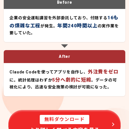
Before
16も
企業の安全運転講習を外部委託しており、付随する
の煩雑な工程
年間240時間以上
が発生。
の実作業を
要していた。
After
外注費をゼロ
Claude Codeを使ってアプリを自作し、
5分へ劇的に短縮
に。統計処理はわずか
。データの可
視化により、迅速な安全施策の検討が可能になった。
無料ダウンロード