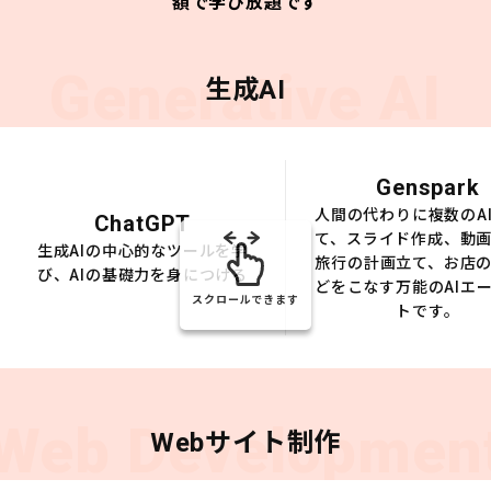
額で学び放題です
Generative AI
生成AI
Genspark
人間の代わりに複数のA
ChatGPT
て、スライド作成、動
生成AIの中心的なツールを学
旅行の計画立て、お店
び、AIの基礎力を身につける
どをこなす万能のAIエ
スクロールできます
トです。
Web Developmen
Webサイト制作