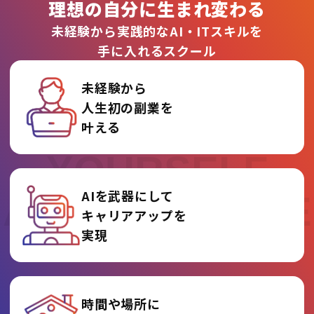
理想の自分に生まれ変わる
未経験から実践的なAI・ITスキルを
手に入れるスクール
未経験から
人生初の副業を
REINVENT
叶える
YOURSELF
AIを武器にして
AT AI COLLEGE
キャリアアップを
実現
時間や場所に