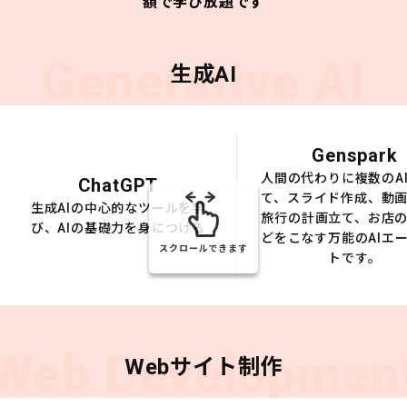
額で学び放題です
Generative AI
生成AI
Genspark
人間の代わりに複数のA
ChatGPT
て、スライド作成、動
生成AIの中心的なツールを学
旅行の計画立て、お店
び、AIの基礎力を身につける
どをこなす万能のAIエ
スクロールできます
トです。
Web Developmen
Webサイト制作