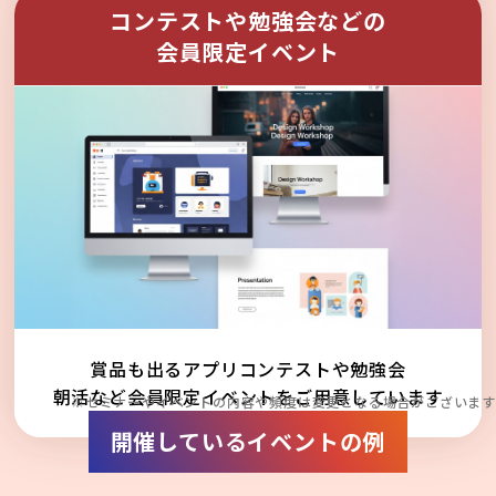
コンテストや勉強会などの
会員限定イベント
賞品も出るアプリコンテストや勉強会
朝活など会員限定イベントをご用意しています
※セミナーやイベントの内容や頻度は変更となる場合がございます
開催しているイベントの例