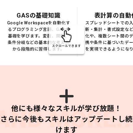
GASの基礎知識
表計算の自動
Google Workspaceを自動化す
スプレッドシートでの
るプログラミング言語、GASの
新・集計・書式設定な
基礎を学びます。変数、関数、
化や、複数シート間の
条件分岐などの基本的な考え方
携や条件に基づいたデ
スクロールできます
から段階的に習得します。
を実現できるようにな
他にも様々なスキルが学び放題！
AND MORE..
さらに今後もスキルはアップデートし続
けます