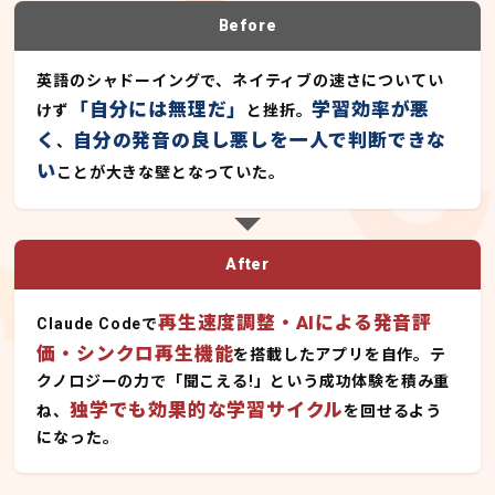
Before
英語のシャドーイングで、ネイティブの速さについてい
「自分には無理だ」
学習効率が悪
けず
と挫折。
く
自分の発音の良し悪しを一人で判断できな
、
い
ことが大きな壁となっていた。
After
再生速度調整・AIによる発音評
Claude Codeで
価・シンクロ再生機能
を搭載したアプリを自作。テ
クノロジーの力で「聞こえる!」という成功体験を積み重
独学でも効果的な学習サイクル
ね、
を回せるよう
になった。