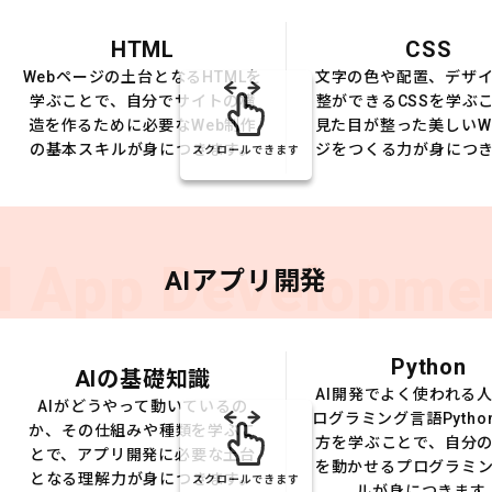
HTML
CSS
Webページの土台となるHTMLを
文字の色や配置、デザ
学ぶことで、自分でサイトの構
整ができるCSSを学ぶ
造を作るために必要なWeb制作
見た目が整った美しいW
の基本スキルが身につきます。
ジをつくる力が身につ
スクロールできます
I App Developme
AIアプリ開発
Python
AIの基礎知識
AI開発でよく使われる
AIがどうやって動いているの
ログラミング言語Pytho
か、その仕組みや種類を学ぶこ
方を学ぶことで、自分の
とで、アプリ開発に必要な土台
を動かせるプログラミ
となる理解力が身につきます。
スクロールできます
ルが身につきます