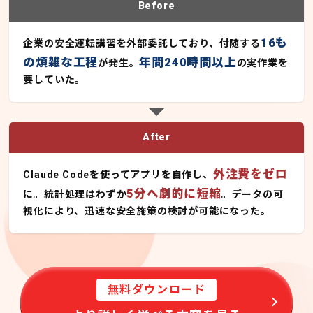
Before
16も
企業の安全運転講習を外部委託しており、付随する
の煩雑な工程
年間240時間以上
が発生。
の実作業を
要していた。
After
外注費をゼロ
Claude Codeを使ってアプリを自作し、
5分へ劇的に短縮
に。統計処理はわずか
。データの可
視化により、迅速な安全施策の検討が可能になった。
無料ダウンロード