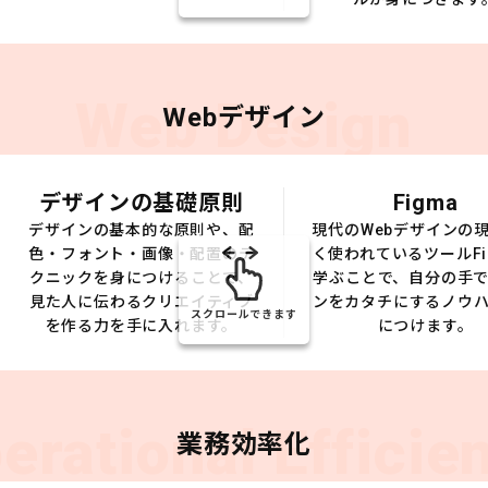
Web Design
Webデザイン
デザインの基礎原則
Figma
デザインの基本的な原則や、配
現代のWebデザインの
色・フォント・画像・配置のテ
く使われているツールFi
クニックを身につけることで、
学ぶことで、自分の手
見た人に伝わるクリエイティブ
ンをカタチにするノウ
スクロールできます
を作る力を手に入れます。
につけます。
erational Efficie
業務効率化