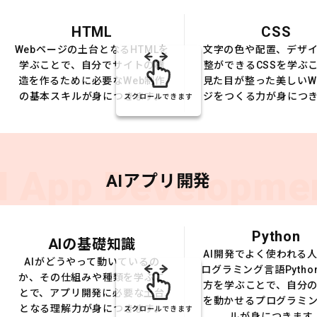
HTML
CSS
Webページの土台となるHTMLを
文字の色や配置、デザ
学ぶことで、自分でサイトの構
整ができるCSSを学ぶ
造を作るために必要なWeb制作
見た目が整った美しいW
の基本スキルが身につきます。
ジをつくる力が身につ
スクロールできます
I App Developme
AIアプリ開発
Python
AIの基礎知識
AI開発でよく使われる
AIがどうやって動いているの
ログラミング言語Pytho
か、その仕組みや種類を学ぶこ
方を学ぶことで、自分の
とで、アプリ開発に必要な土台
を動かせるプログラミ
となる理解力が身につきます。
スクロールできます
ルが身につきます