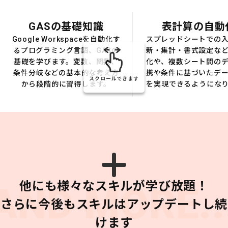
GASの基礎知識
表計算の自動
Google Workspaceを自動化す
スプレッドシートでの
るプログラミング言語、GASの
新・集計・書式設定な
基礎を学びます。変数、関数、
化や、複数シート間の
条件分岐などの基本的な考え方
携や条件に基づいたデ
スクロールできます
から段階的に習得します。
を実現できるようにな
他にも様々なスキルが学び放題！
AND MORE..
さらに今後もスキルはアップデートし続
けます