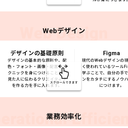
Web Design
Webデザイン
デザインの基礎原則
Figma
デザインの基本的な原則や、配
現代のWebデザインの
色・フォント・画像・配置のテ
く使われているツールFi
クニックを身につけることで、
学ぶことで、自分の手
見た人に伝わるクリエイティブ
ンをカタチにするノウ
スクロールできます
を作る力を手に入れます。
につけます。
erational Efficie
業務効率化