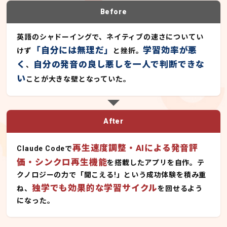
Before
英語のシャドーイングで、ネイティブの速さについてい
「自分には無理だ」
学習効率が悪
けず
と挫折。
く
自分の発音の良し悪しを一人で判断できな
、
い
ことが大きな壁となっていた。
After
再生速度調整・AIによる発音評
Claude Codeで
価・シンクロ再生機能
を搭載したアプリを自作。テ
クノロジーの力で「聞こえる!」という成功体験を積み重
独学でも効果的な学習サイクル
ね、
を回せるよう
になった。