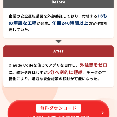
Before
16も
企業の安全運転講習を外部委託しており、付随する
の煩雑な工程
年間240時間以上
が発生。
の実作業を
要していた。
After
外注費をゼロ
Claude Codeを使ってアプリを自作し、
5分へ劇的に短縮
に。統計処理はわずか
。データの可
視化により、迅速な安全施策の検討が可能になった。
無料ダウンロード