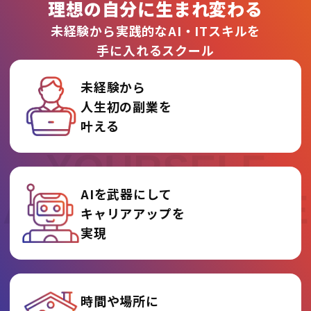
理想の自分に生まれ変わる
未経験から実践的なAI・ITスキルを
手に入れるスクール
未経験から
人生初の副業を
REINVENT
叶える
YOURSELF
AIを武器にして
AT AI COLLEGE
キャリアアップを
実現
時間や場所に