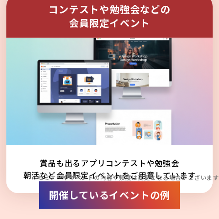
コンテストや勉強会などの
会員限定イベント
賞品も出るアプリコンテストや勉強会
朝活など会員限定イベントをご用意しています
※セミナーやイベントの内容や頻度は変更となる場合がございます
開催しているイベントの例