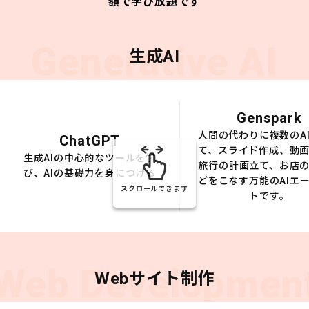
額で学び放題です
Generative AI
生成AI
Genspark
人間の代わりに複数のA
ChatGPT
て、スライド作成、動
生成AIの中心的なツールを学
旅行の計画立て、お店
び、AIの基礎力を身につける
どをこなす万能のAIエ
スクロールできます
トです。
Web Developmen
Webサイト制作