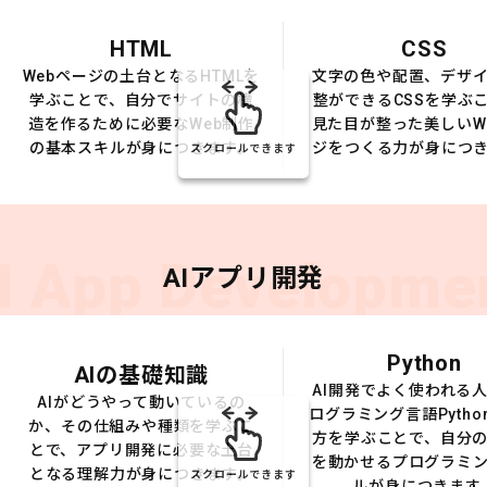
HTML
CSS
Webページの土台となるHTMLを
文字の色や配置、デザ
学ぶことで、自分でサイトの構
整ができるCSSを学ぶ
造を作るために必要なWeb制作
見た目が整った美しいW
の基本スキルが身につきます。
ジをつくる力が身につ
スクロールできます
I App Developme
AIアプリ開発
Python
AIの基礎知識
AI開発でよく使われる
AIがどうやって動いているの
ログラミング言語Pytho
か、その仕組みや種類を学ぶこ
方を学ぶことで、自分の
とで、アプリ開発に必要な土台
を動かせるプログラミ
となる理解力が身につきます。
スクロールできます
ルが身につきます