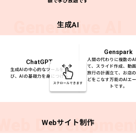
額で学び放題です
Generative AI
生成AI
Genspark
人間の代わりに複数のA
ChatGPT
て、スライド作成、動
生成AIの中心的なツールを学
旅行の計画立て、お店
び、AIの基礎力を身につける
どをこなす万能のAIエ
スクロールできます
トです。
Web Developmen
Webサイト制作