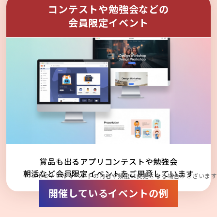
コンテストや勉強会などの
会員限定イベント
賞品も出るアプリコンテストや勉強会
朝活など会員限定イベントをご用意しています
※セミナーやイベントの内容や頻度は変更となる場合がございます
開催しているイベントの例