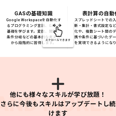
GASの基礎知識
表計算の自動
Google Workspaceを自動化す
スプレッドシートでの
るプログラミング言語、GASの
新・集計・書式設定な
基礎を学びます。変数、関数、
化や、複数シート間の
条件分岐などの基本的な考え方
携や条件に基づいたデ
スクロールできます
から段階的に習得します。
を実現できるようにな
他にも様々なスキルが学び放題！
AND MORE..
さらに今後もスキルはアップデートし続
けます