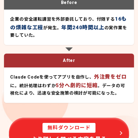
Before
16も
企業の安全運転講習を外部委託しており、付随する
の煩雑な工程
年間240時間以上
が発生。
の実作業を
要していた。
After
外注費をゼロ
Claude Codeを使ってアプリを自作し、
5分へ劇的に短縮
に。統計処理はわずか
。データの可
視化により、迅速な安全施策の検討が可能になった。
無料ダウンロード