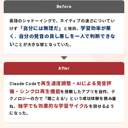
Before
英語のシャドーイングで、ネイティブの速さについてい
「自分には無理だ」
学習効率が悪
けず
と挫折。
く
自分の発音の良し悪しを一人で判断できな
、
い
ことが大きな壁となっていた。
After
再生速度調整・AIによる発音評
Claude Codeで
価・シンクロ再生機能
を搭載したアプリを自作。テ
クノロジーの力で「聞こえる!」という成功体験を積み重
独学でも効果的な学習サイクル
ね、
を回せるよう
になった。