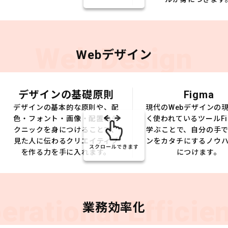
Web Design
Webデザイン
デザインの基礎原則
Figma
デザインの基本的な原則や、配
現代のWebデザインの
色・フォント・画像・配置のテ
く使われているツールFi
クニックを身につけることで、
学ぶことで、自分の手
見た人に伝わるクリエイティブ
ンをカタチにするノウ
スクロールできます
を作る力を手に入れます。
につけます。
erational Efficie
業務効率化