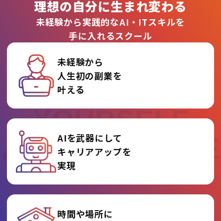
理想の自分に生まれ変わる
未経験から実践的なAI・ITスキルを
手に入れるスクール
未経験から
人生初の副業を
REINVENT
叶える
YOURSELF
AIを武器にして
AT AI COLLEGE
キャリアアップを
実現
時間や場所に