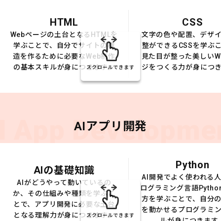
HTML
CSS
Webページの土台となるHTMLを
文字の色や配置、デザ
学ぶことで、自分でサイトの構
整ができるCSSを学ぶ
造を作るために必要なWeb制作
見た目が整った美しいW
の基本スキルが身につきます。
ジをつくる力が身につ
スクロールできます
I App Developme
AIアプリ開発
Python
AIの基礎知識
AI開発でよく使われる
AIがどうやって動いているの
ログラミング言語Pytho
か、その仕組みや種類を学ぶこ
方を学ぶことで、自分の
とで、アプリ開発に必要な土台
を動かせるプログラミ
となる理解力が身につきます。
スクロールできます
ルが身につきます