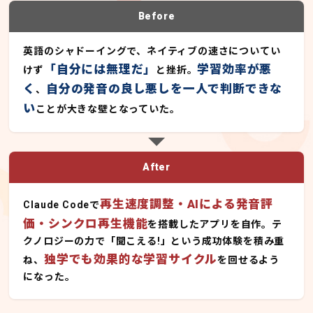
Before
英語のシャドーイングで、ネイティブの速さについてい
「自分には無理だ」
学習効率が悪
けず
と挫折。
く
自分の発音の良し悪しを一人で判断できな
、
い
ことが大きな壁となっていた。
After
再生速度調整・AIによる発音評
Claude Codeで
価・シンクロ再生機能
を搭載したアプリを自作。テ
クノロジーの力で「聞こえる!」という成功体験を積み重
独学でも効果的な学習サイクル
ね、
を回せるよう
になった。