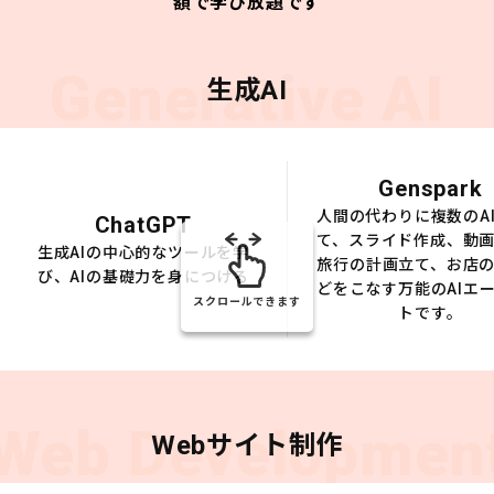
額で学び放題です
Generative AI
生成AI
Genspark
人間の代わりに複数のA
ChatGPT
て、スライド作成、動
生成AIの中心的なツールを学
旅行の計画立て、お店
び、AIの基礎力を身につける
どをこなす万能のAIエ
スクロールできます
トです。
Web Developmen
Webサイト制作