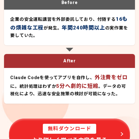
Before
16も
企業の安全運転講習を外部委託しており、付随する
の煩雑な工程
年間240時間以上
が発生。
の実作業を
要していた。
After
外注費をゼロ
Claude Codeを使ってアプリを自作し、
5分へ劇的に短縮
に。統計処理はわずか
。データの可
視化により、迅速な安全施策の検討が可能になった。
無料ダウンロード