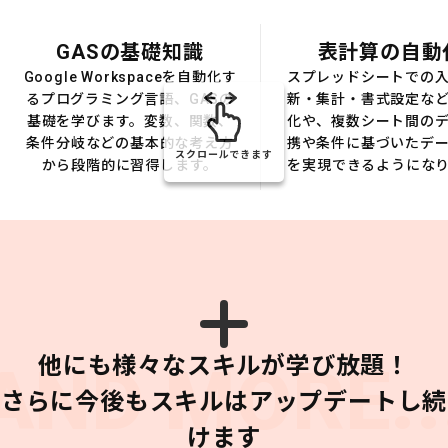
GASの基礎知識
表計算の自動
Google Workspaceを自動化す
スプレッドシートでの
るプログラミング言語、GASの
新・集計・書式設定な
基礎を学びます。変数、関数、
化や、複数シート間の
条件分岐などの基本的な考え方
携や条件に基づいたデ
スクロールできます
から段階的に習得します。
を実現できるようにな
他にも様々なスキルが学び放題！
AND MORE..
さらに今後もスキルはアップデートし続
けます