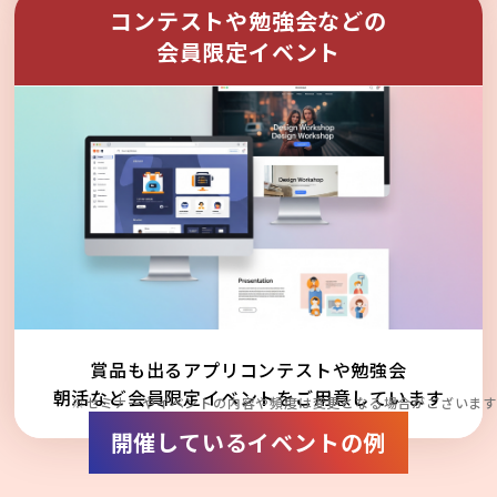
コンテストや勉強会などの
会員限定イベント
賞品も出るアプリコンテストや勉強会
朝活など会員限定イベントをご用意しています
※セミナーやイベントの内容や頻度は変更となる場合がございます
開催しているイベントの例