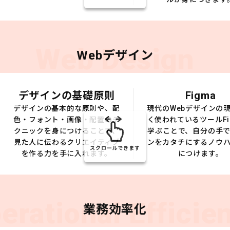
Web Design
Webデザイン
デザインの基礎原則
Figma
デザインの基本的な原則や、配
現代のWebデザインの
色・フォント・画像・配置のテ
く使われているツールFi
クニックを身につけることで、
学ぶことで、自分の手
見た人に伝わるクリエイティブ
ンをカタチにするノウ
スクロールできます
を作る力を手に入れます。
につけます。
erational Efficie
業務効率化