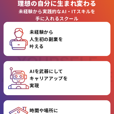
理想の自分に生まれ変わる
未経験から実践的なAI・ITスキルを
手に入れるスクール
未経験から
人生初の副業を
REINVENT
叶える
YOURSELF
AIを武器にして
AT AI COLLEGE
キャリアアップを
実現
時間や場所に