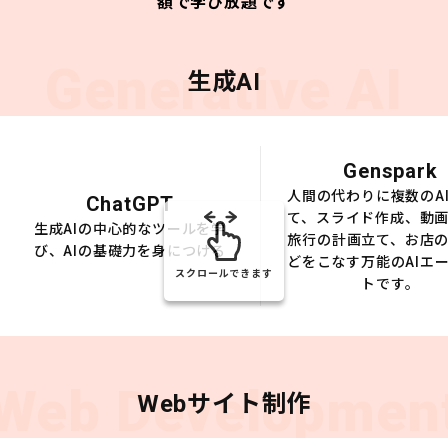
額で学び放題です
Generative AI
生成AI
Genspark
人間の代わりに複数のA
ChatGPT
て、スライド作成、動
生成AIの中心的なツールを学
旅行の計画立て、お店
び、AIの基礎力を身につける
どをこなす万能のAIエ
スクロールできます
トです。
Web Developmen
Webサイト制作