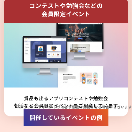
コンテストや勉強会などの
会員限定イベント
賞品も出るアプリコンテストや勉強会
朝活など会員限定イベントをご用意しています
※セミナーやイベントの内容や頻度は変更となる場合がございます
開催しているイベントの例