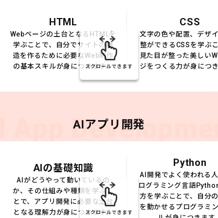
HTML
CSS
Webページの土台となるHTMLを
文字の色や配置、デザ
学ぶことで、自分でサイトの構
整ができるCSSを学ぶ
造を作るために必要なWeb制作
見た目が整った美しいW
の基本スキルが身につきます。
ジをつくる力が身につ
スクロールできます
I App Developme
AIアプリ開発
Python
AIの基礎知識
AI開発でよく使われる
AIがどうやって動いているの
ログラミング言語Pytho
か、その仕組みや種類を学ぶこ
方を学ぶことで、自分の
とで、アプリ開発に必要な土台
を動かせるプログラミ
となる理解力が身につきます。
スクロールできます
ルが身につきます