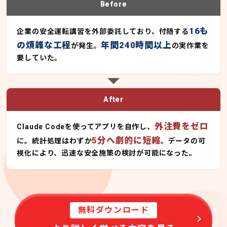
Before
16も
企業の安全運転講習を外部委託しており、付随する
の煩雑な工程
年間240時間以上
が発生。
の実作業を
要していた。
After
外注費をゼロ
Claude Codeを使ってアプリを自作し、
5分へ劇的に短縮
に。統計処理はわずか
。データの可
視化により、迅速な安全施策の検討が可能になった。
無料ダウンロード