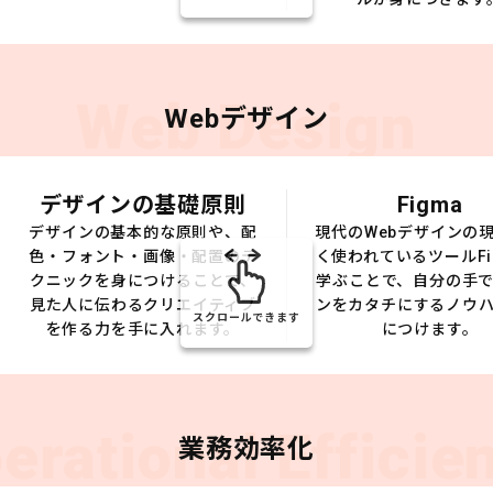
Web Design
Webデザイン
デザインの基礎原則
Figma
デザインの基本的な原則や、配
現代のWebデザインの
色・フォント・画像・配置のテ
く使われているツールFi
クニックを身につけることで、
学ぶことで、自分の手
見た人に伝わるクリエイティブ
ンをカタチにするノウ
スクロールできます
を作る力を手に入れます。
につけます。
erational Efficie
業務効率化