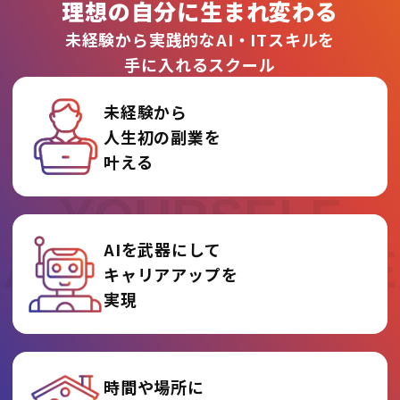
理想の自分に生まれ変わる
未経験から実践的なAI・ITスキルを
手に入れるスクール
未経験から
人生初の副業を
REINVENT
叶える
YOURSELF
AIを武器にして
AT AI COLLEGE
キャリアアップを
実現
時間や場所に