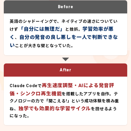
Before
英語のシャドーイングで、ネイティブの速さについてい
「自分には無理だ」
学習効率が悪
けず
と挫折。
く
自分の発音の良し悪しを一人で判断できな
、
い
ことが大きな壁となっていた。
After
再生速度調整・AIによる発音評
Claude Codeで
価・シンクロ再生機能
を搭載したアプリを自作。テ
クノロジーの力で「聞こえる!」という成功体験を積み重
独学でも効果的な学習サイクル
ね、
を回せるよう
になった。