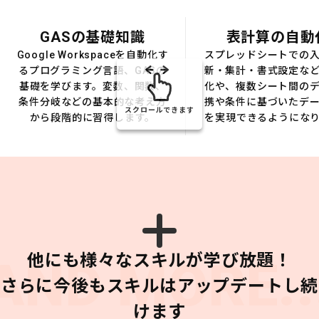
GASの基礎知識
表計算の自動
Google Workspaceを自動化す
スプレッドシートでの
るプログラミング言語、GASの
新・集計・書式設定な
基礎を学びます。変数、関数、
化や、複数シート間の
条件分岐などの基本的な考え方
携や条件に基づいたデ
スクロールできます
から段階的に習得します。
を実現できるようにな
他にも様々なスキルが学び放題！
AND MORE..
さらに今後もスキルはアップデートし続
けます