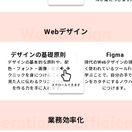
Web Design
Webデザイン
デザインの基礎原則
Figma
デザインの基本的な原則や、配
現代のWebデザインの
色・フォント・画像・配置のテ
く使われているツールFi
クニックを身につけることで、
学ぶことで、自分の手
見た人に伝わるクリエイティブ
ンをカタチにするノウ
スクロールできます
を作る力を手に入れます。
につけます。
erational Efficie
業務効率化