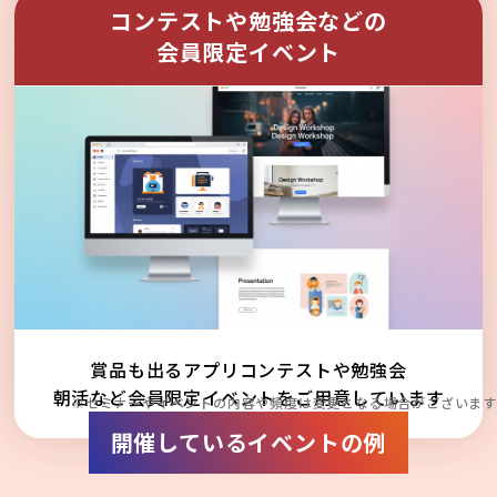
コンテストや勉強会などの
会員限定イベント
賞品も出るアプリコンテストや勉強会
朝活など会員限定イベントをご用意しています
※セミナーやイベントの内容や頻度は変更となる場合がございます
開催しているイベントの例