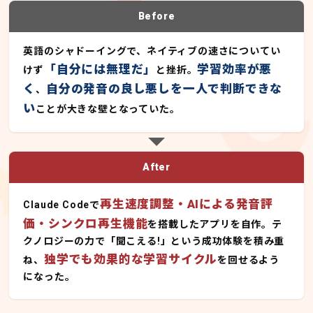
Before
英語のシャドーイングで、ネイティブの速さについてい
「自分には無理だ」
学習効率が悪
けず
と挫折。
く
自分の発音の良し悪しを一人で判断できな
、
い
ことが大きな壁となっていた。
After
再生速度調整・AIによる発音評
Claude Codeで
価・シンクロ再生機能
を搭載したアプリを自作。テ
クノロジーの力で「聞こえる!」という成功体験を積み重
独学でも効果的な学習サイクル
ね、
を回せるよう
になった。