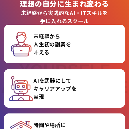
理想の自分に生まれ変わる
未経験から実践的なAI・ITスキルを
手に入れるスクール
未経験から
人生初の副業を
REINVENT
叶える
YOURSELF
AIを武器にして
AT AI COLLEGE
キャリアアップを
実現
時間や場所に