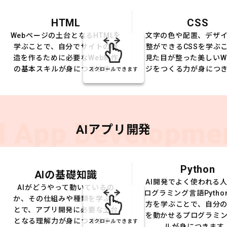
HTML
CSS
Webページの土台となるHTMLを
文字の色や配置、デザ
学ぶことで、自分でサイトの構
整ができるCSSを学ぶ
造を作るために必要なWeb制作
見た目が整った美しいW
の基本スキルが身につきます。
ジをつくる力が身につ
スクロールできます
I App Developme
AIアプリ開発
Python
AIの基礎知識
AI開発でよく使われる
AIがどうやって動いているの
ログラミング言語Pytho
か、その仕組みや種類を学ぶこ
方を学ぶことで、自分の
とで、アプリ開発に必要な土台
を動かせるプログラミ
となる理解力が身につきます。
スクロールできます
ルが身につきます