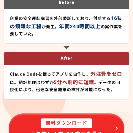
Before
16も
企業の安全運転講習を外部委託しており、付随する
の煩雑な工程
年間240時間以上
が発生。
の実作業を
要していた。
After
外注費をゼロ
Claude Codeを使ってアプリを自作し、
5分へ劇的に短縮
に。統計処理はわずか
。データの可
視化により、迅速な安全施策の検討が可能になった。
無料ダウンロード