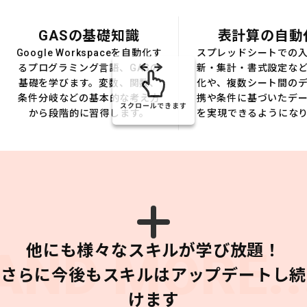
GASの基礎知識
表計算の自動
Google Workspaceを自動化す
スプレッドシートでの
るプログラミング言語、GASの
新・集計・書式設定な
基礎を学びます。変数、関数、
化や、複数シート間の
条件分岐などの基本的な考え方
携や条件に基づいたデ
スクロールできます
から段階的に習得します。
を実現できるようにな
他にも様々なスキルが学び放題！
AND MORE..
さらに今後もスキルはアップデートし続
けます