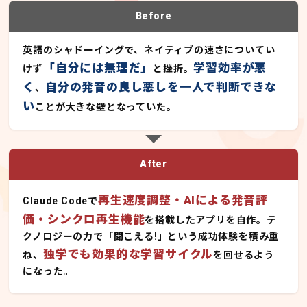
Before
英語のシャドーイングで、ネイティブの速さについてい
「自分には無理だ」
学習効率が悪
けず
と挫折。
く
自分の発音の良し悪しを一人で判断できな
、
い
ことが大きな壁となっていた。
After
再生速度調整・AIによる発音評
Claude Codeで
価・シンクロ再生機能
を搭載したアプリを自作。テ
クノロジーの力で「聞こえる!」という成功体験を積み重
独学でも効果的な学習サイクル
ね、
を回せるよう
になった。