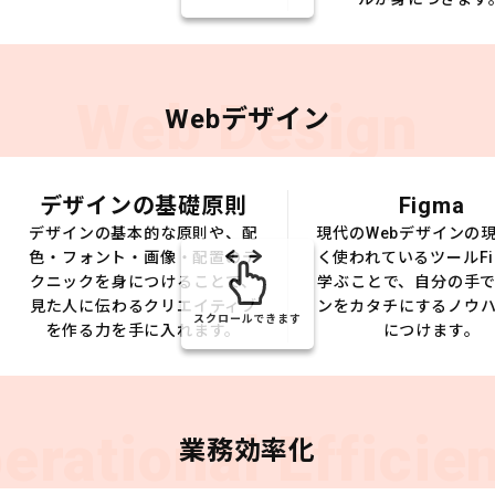
Web Design
Webデザイン
デザインの基礎原則
Figma
デザインの基本的な原則や、配
現代のWebデザインの
色・フォント・画像・配置のテ
く使われているツールFi
クニックを身につけることで、
学ぶことで、自分の手
見た人に伝わるクリエイティブ
ンをカタチにするノウ
スクロールできます
を作る力を手に入れます。
につけます。
erational Efficie
業務効率化