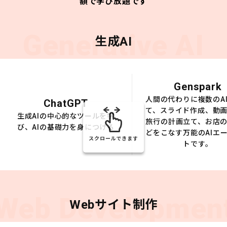
額で学び放題です
Generative AI
生成AI
Genspark
人間の代わりに複数のA
ChatGPT
て、スライド作成、動
生成AIの中心的なツールを学
旅行の計画立て、お店
び、AIの基礎力を身につける
どをこなす万能のAIエ
スクロールできます
トです。
Web Developmen
Webサイト制作