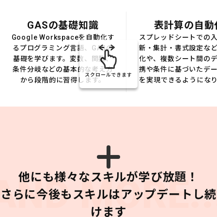
GASの基礎知識
表計算の自動
Google Workspaceを自動化す
スプレッドシートでの
るプログラミング言語、GASの
新・集計・書式設定な
基礎を学びます。変数、関数、
化や、複数シート間の
条件分岐などの基本的な考え方
携や条件に基づいたデ
スクロールできます
から段階的に習得します。
を実現できるようにな
他にも様々なスキルが学び放題！
AND MORE..
さらに今後もスキルはアップデートし続
けます