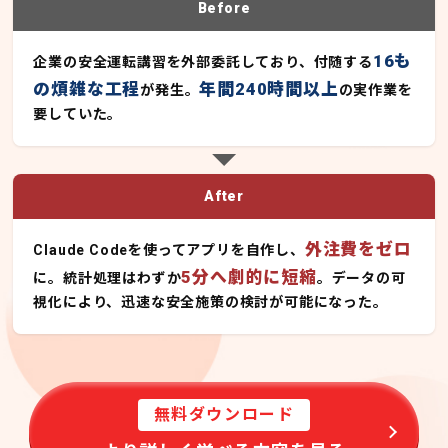
Before
16も
企業の安全運転講習を外部委託しており、付随する
の煩雑な工程
年間240時間以上
が発生。
の実作業を
要していた。
After
外注費をゼロ
Claude Codeを使ってアプリを自作し、
5分へ劇的に短縮
に。統計処理はわずか
。データの可
視化により、迅速な安全施策の検討が可能になった。
無料ダウンロード