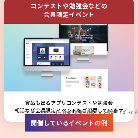
コンテストや勉強会などの
会員限定イベント
賞品も出るアプリコンテストや勉強会
朝活など会員限定イベントをご用意しています
※セミナーやイベントの内容や頻度は変更となる場合がございます
開催しているイベントの例