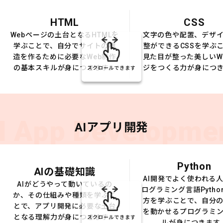
HTML
CSS
Webページの土台となるHTMLを
文字の色や配置、デザ
学ぶことで、自分でサイトの構
整ができるCSSを学ぶ
造を作るために必要なWeb制作
見た目が整った美しいW
の基本スキルが身につきます。
ジをつくる力が身につ
スクロールできます
I App Developme
AIアプリ開発
Python
AIの基礎知識
AI開発でよく使われる
AIがどうやって動いているの
ログラミング言語Pytho
か、その仕組みや種類を学ぶこ
方を学ぶことで、自分の
とで、アプリ開発に必要な土台
を動かせるプログラミ
となる理解力が身につきます。
スクロールできます
ルが身につきます