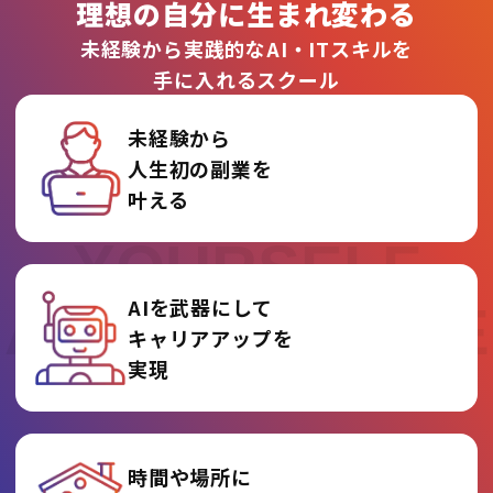
理想の自分に生まれ変わる
未経験から実践的なAI・ITスキルを
手に入れるスクール
未経験から
人生初の副業を
REINVENT
叶える
YOURSELF
AIを武器にして
AT AI COLLEGE
キャリアアップを
実現
時間や場所に