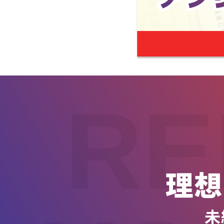
RE
理想
未