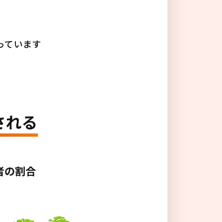
る
っています