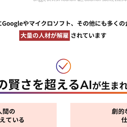
人間の
劇的
超えている