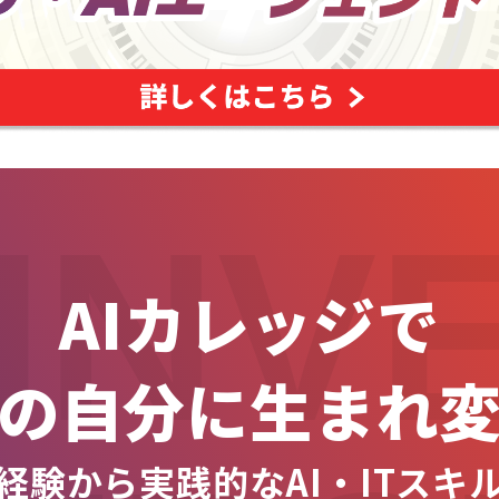
INV
AIカレッジで
の自分に生まれ
経験から実践的なAI・ITスキ