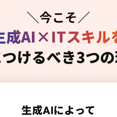
＼今こそ／
生成AI×ITスキル
につけるべき3つの
生成AIによって