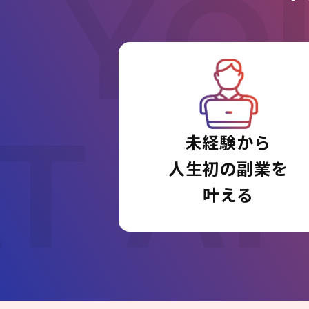
YO
T A
未経験から
人生初の副業を
叶える