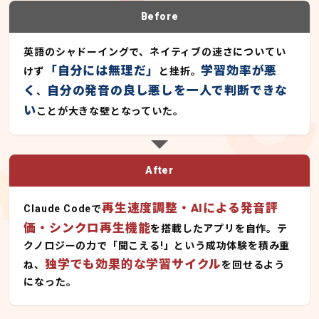
Before
英語のシャドーイングで、ネイティブの速さについてい
「自分には無理だ」
学習効率が悪
けず
と挫折。
く
自分の発音の良し悪しを一人で判断できな
、
い
ことが大きな壁となっていた。
After
再生速度調整・AIによる発音評
Claude Codeで
価・シンクロ再生機能
を搭載したアプリを自作。テ
クノロジーの力で「聞こえる!」という成功体験を積み重
独学でも効果的な学習サイクル
ね、
を回せるよう
になった。