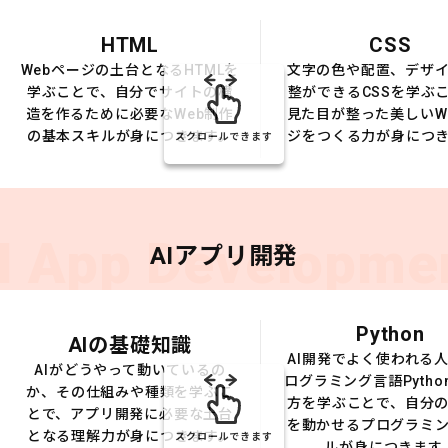
HTML
CSS
Webページの土台となるHTMLを
文字の色や配置、デザ
学ぶことで、自分でサイトの構
整ができるCSSを学ぶ
造を作るために必要なWeb制作
見た目が整った美しいW
の基本スキルが身につきます。
ジをつくる力が身につ
スクロールできます
I App Developme
AIアプリ開発
Python
AIの基礎知識
AI開発でよく使われる
AIがどうやって動いているの
ログラミング言語Pytho
か、その仕組みや種類を学ぶこ
方を学ぶことで、自分の
とで、アプリ開発に必要な土台
を動かせるプログラミ
となる理解力が身につきます。
スクロールできます
ルが身につきます