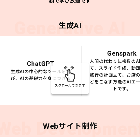
額で学び放題です
Generative AI
生成AI
Genspark
人間の代わりに複数のA
ChatGPT
て、スライド作成、動
生成AIの中心的なツールを学
旅行の計画立て、お店
び、AIの基礎力を身につける
どをこなす万能のAIエ
スクロールできます
トです。
Web Developmen
Webサイト制作