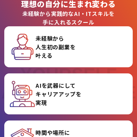
理想の自分に生まれ変わる
未経験から実践的なAI・ITスキルを
手に入れるスクール
未経験から
人生初の副業を
REINVENT
叶える
YOURSELF
AIを武器にして
AT AI COLLEGE
キャリアアップを
実現
時間や場所に