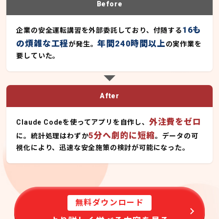
Before
16も
企業の安全運転講習を外部委託しており、付随する
の煩雑な工程
年間240時間以上
が発生。
の実作業を
要していた。
After
外注費をゼロ
Claude Codeを使ってアプリを自作し、
5分へ劇的に短縮
に。統計処理はわずか
。データの可
視化により、迅速な安全施策の検討が可能になった。
無料ダウンロード