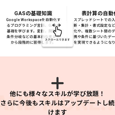
GASの基礎知識
表計算の自動
Google Workspaceを自動化す
スプレッドシートでの
るプログラミング言語、GASの
新・集計・書式設定な
基礎を学びます。変数、関数、
化や、複数シート間の
条件分岐などの基本的な考え方
携や条件に基づいたデ
スクロールできます
から段階的に習得します。
を実現できるようにな
他にも様々なスキルが学び放題！
AND MORE..
さらに今後もスキルはアップデートし続
けます