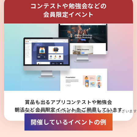
コンテストや勉強会などの
会員限定イベント
賞品も出るアプリコンテストや勉強会
朝活など会員限定イベントをご用意しています
※セミナーやイベントの内容や頻度は変更となる場合がございます
開催しているイベントの例