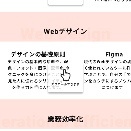
Web Design
Webデザイン
デザインの基礎原則
Figma
デザインの基本的な原則や、配
現代のWebデザインの
色・フォント・画像・配置のテ
く使われているツールFi
クニックを身につけることで、
学ぶことで、自分の手
見た人に伝わるクリエイティブ
ンをカタチにするノウ
スクロールできます
を作る力を手に入れます。
につけます。
erational Efficie
業務効率化