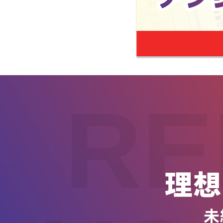
RE
理想
未