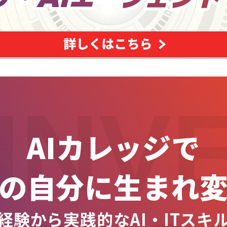
INV
AIカレッジで
の自分に生まれ
経験から実践的なAI・ITスキ