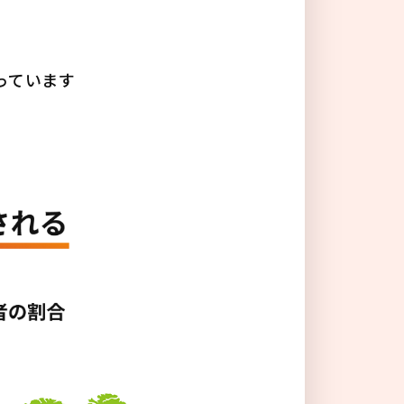
る
っています