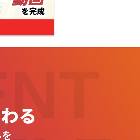
ENT
変わる
ルを