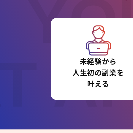
YO
T A
未経験から
人生初の副業を
叶える