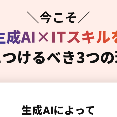
＼今こそ／
生成AI×ITスキル
につけるべき3つの
生成AIによって