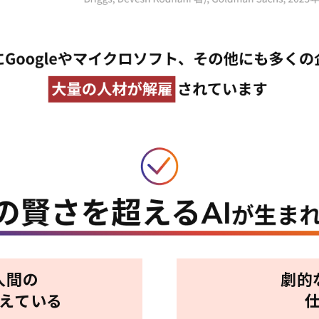
人間の
劇的
超えている