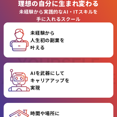
理想の自分に生まれ変わる
未経験から実践的なAI・ITスキルを
手に入れるスクール
未経験から
人生初の副業を
REINVENT
叶える
YOURSELF
AIを武器にして
AT AI COLLEGE
キャリアアップを
実現
時間や場所に