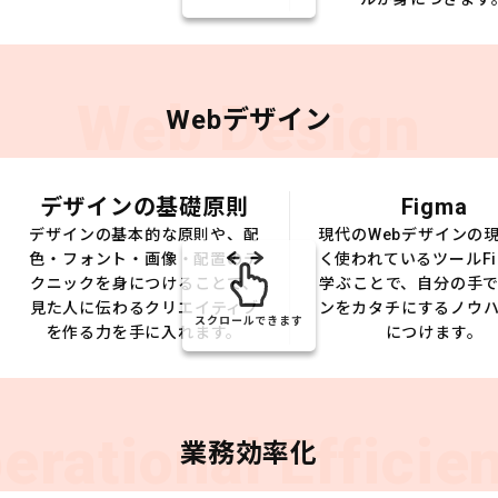
Web Design
Webデザイン
デザインの基礎原則
Figma
デザインの基本的な原則や、配
現代のWebデザインの
色・フォント・画像・配置のテ
く使われているツールFi
クニックを身につけることで、
学ぶことで、自分の手
見た人に伝わるクリエイティブ
ンをカタチにするノウ
スクロールできます
を作る力を手に入れます。
につけます。
erational Efficie
業務効率化