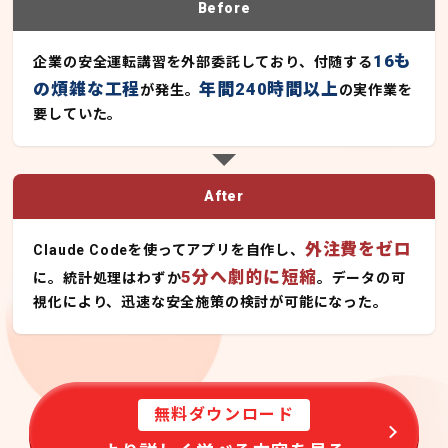
Before
16も
企業の安全運転講習を外部委託しており、付随する
の煩雑な工程
年間240時間以上
が発生。
の実作業を
要していた。
After
外注費をゼロ
Claude Codeを使ってアプリを自作し、
5分へ劇的に短縮
に。統計処理はわずか
。データの可
視化により、迅速な安全施策の検討が可能になった。
無料ダウンロード