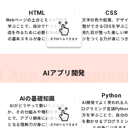
HTML
CSS
Webページの土台となるHTMLを
文字の色や配置、デザ
学ぶことで、自分でサイトの構
整ができるCSSを学ぶ
造を作るために必要なWeb制作
見た目が整った美しいW
の基本スキルが身につきます。
ジをつくる力が身につ
スクロールできます
I App Developme
AIアプリ開発
Python
AIの基礎知識
AI開発でよく使われる
AIがどうやって動いているの
ログラミング言語Pytho
か、その仕組みや種類を学ぶこ
方を学ぶことで、自分の
とで、アプリ開発に必要な土台
を動かせるプログラミ
となる理解力が身につきます。
スクロールできます
ルが身につきます