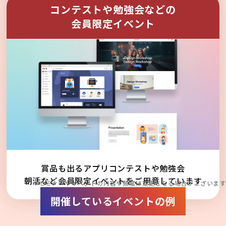
コンテストや勉強会などの
会員限定イベント
賞品も出るアプリコンテストや勉強会
朝活など会員限定イベントをご用意しています
※セミナーやイベントの内容や頻度は変更となる場合がございます
開催しているイベントの例