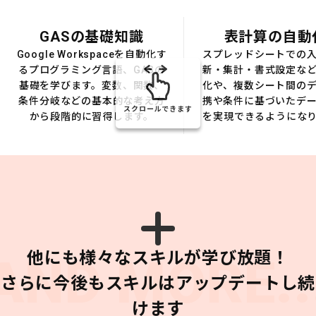
GASの基礎知識
表計算の自動
Google Workspaceを自動化す
スプレッドシートでの
るプログラミング言語、GASの
新・集計・書式設定な
基礎を学びます。変数、関数、
化や、複数シート間の
条件分岐などの基本的な考え方
携や条件に基づいたデ
スクロールできます
から段階的に習得します。
を実現できるようにな
他にも様々なスキルが学び放題！
AND MORE..
さらに今後もスキルはアップデートし続
けます