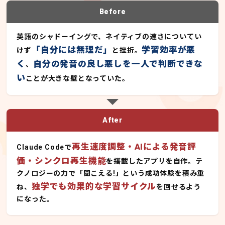
Before
英語のシャドーイングで、ネイティブの速さについてい
「自分には無理だ」
学習効率が悪
けず
と挫折。
く
自分の発音の良し悪しを一人で判断できな
、
い
ことが大きな壁となっていた。
After
再生速度調整・AIによる発音評
Claude Codeで
価・シンクロ再生機能
を搭載したアプリを自作。テ
クノロジーの力で「聞こえる!」という成功体験を積み重
独学でも効果的な学習サイクル
ね、
を回せるよう
になった。