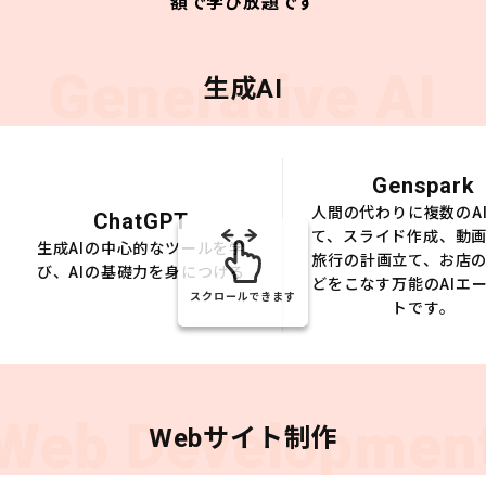
額で学び放題です
Generative AI
生成AI
Genspark
人間の代わりに複数のA
ChatGPT
て、スライド作成、動
生成AIの中心的なツールを学
旅行の計画立て、お店
び、AIの基礎力を身につける
どをこなす万能のAIエ
スクロールできます
トです。
Web Developmen
Webサイト制作