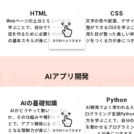
HTML
CSS
Webページの土台となるHTMLを
文字の色や配置、デザ
学ぶことで、自分でサイトの構
整ができるCSSを学ぶ
造を作るために必要なWeb制作
見た目が整った美しいW
の基本スキルが身につきます。
ジをつくる力が身につ
スクロールできます
I App Developme
AIアプリ開発
Python
AIの基礎知識
AI開発でよく使われる
AIがどうやって動いているの
ログラミング言語Pytho
か、その仕組みや種類を学ぶこ
方を学ぶことで、自分の
とで、アプリ開発に必要な土台
を動かせるプログラミ
となる理解力が身につきます。
スクロールできます
ルが身につきます