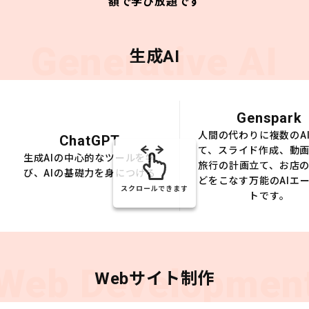
額で学び放題です
Generative AI
生成AI
Genspark
人間の代わりに複数のA
ChatGPT
て、スライド作成、動
生成AIの中心的なツールを学
旅行の計画立て、お店
び、AIの基礎力を身につける
どをこなす万能のAIエ
スクロールできます
トです。
Web Developmen
Webサイト制作