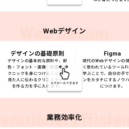
Web Design
Webデザイン
デザインの基礎原則
Figma
デザインの基本的な原則や、配
現代のWebデザインの
色・フォント・画像・配置のテ
く使われているツールFi
クニックを身につけることで、
学ぶことで、自分の手
見た人に伝わるクリエイティブ
ンをカタチにするノウ
スクロールできます
を作る力を手に入れます。
につけます。
erational Efficie
業務効率化