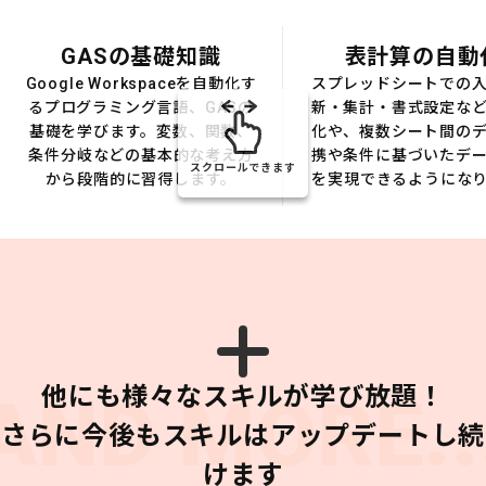
GASの基礎知識
表計算の自動
Google Workspaceを自動化す
スプレッドシートでの
るプログラミング言語、GASの
新・集計・書式設定な
基礎を学びます。変数、関数、
化や、複数シート間の
条件分岐などの基本的な考え方
携や条件に基づいたデ
スクロールできます
から段階的に習得します。
を実現できるようにな
他にも様々なスキルが学び放題！
AND MORE..
さらに今後もスキルはアップデートし続
けます