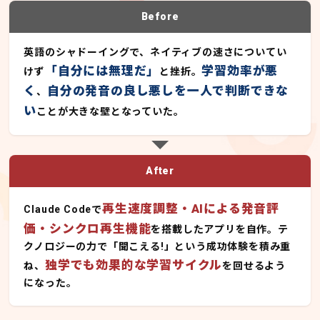
Before
英語のシャドーイングで、ネイティブの速さについてい
「自分には無理だ」
学習効率が悪
けず
と挫折。
く
自分の発音の良し悪しを一人で判断できな
、
い
ことが大きな壁となっていた。
After
再生速度調整・AIによる発音評
Claude Codeで
価・シンクロ再生機能
を搭載したアプリを自作。テ
クノロジーの力で「聞こえる!」という成功体験を積み重
独学でも効果的な学習サイクル
ね、
を回せるよう
になった。