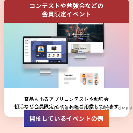
コンテストや勉強会などの
会員限定イベント
賞品も出るアプリコンテストや勉強会
朝活など会員限定イベントをご用意しています
※セミナーやイベントの内容や頻度は変更となる場合がございます
開催しているイベントの例