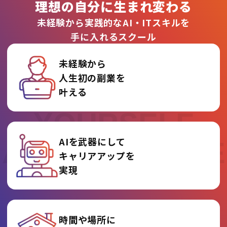
理想の自分に生まれ変わる
未経験から実践的なAI・ITスキルを
手に入れるスクール
未経験から
人生初の副業を
REINVENT
叶える
YOURSELF
AIを武器にして
AT AI COLLEGE
キャリアアップを
実現
時間や場所に