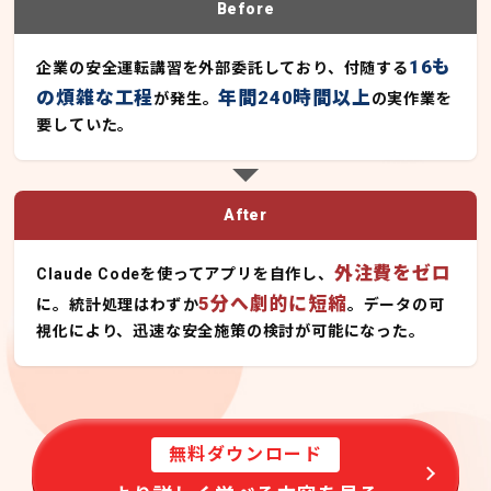
Before
16も
企業の安全運転講習を外部委託しており、付随する
の煩雑な工程
年間240時間以上
が発生。
の実作業を
要していた。
After
外注費をゼロ
Claude Codeを使ってアプリを自作し、
5分へ劇的に短縮
に。統計処理はわずか
。データの可
視化により、迅速な安全施策の検討が可能になった。
無料ダウンロード