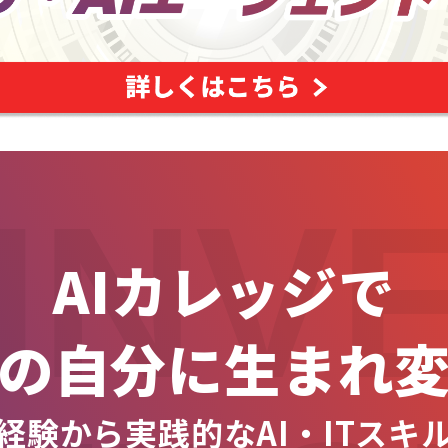
INV
AIカレッジで
の自分に生まれ
経験から実践的なAI・ITスキ