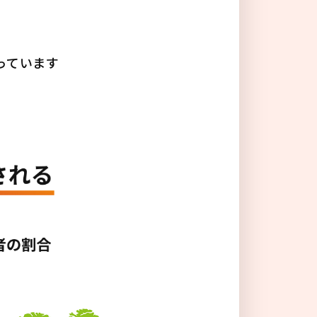
る
っています