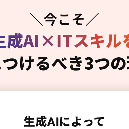
＼今こそ／
生成AI×ITスキル
につけるべき3つの
生成AIによって