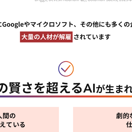
人間の
劇的
超えている