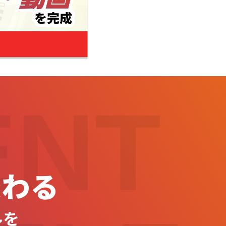
ENT
変わる
ルを