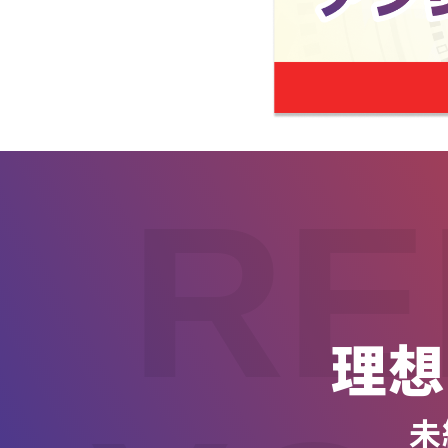
RE
理想
未