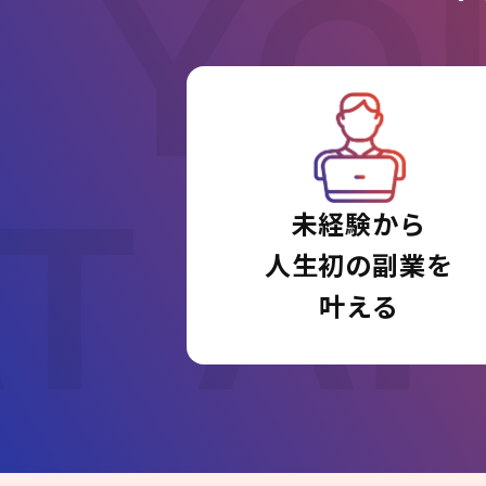
YO
T A
未経験から
人生初の副業を
叶える