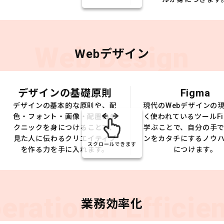
Web Design
Webデザイン
デザインの基礎原則
Figma
デザインの基本的な原則や、配
現代のWebデザインの
色・フォント・画像・配置のテ
く使われているツールFi
クニックを身につけることで、
学ぶことで、自分の手
見た人に伝わるクリエイティブ
ンをカタチにするノウ
スクロールできます
を作る力を手に入れます。
につけます。
erational Efficie
業務効率化