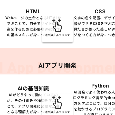
HTML
CSS
Webページの土台となるHTMLを
文字の色や配置、デザ
学ぶことで、自分でサイトの構
整ができるCSSを学ぶ
造を作るために必要なWeb制作
見た目が整った美しいW
の基本スキルが身につきます。
ジをつくる力が身につ
スクロールできます
I App Developme
AIアプリ開発
Python
AIの基礎知識
AI開発でよく使われる
AIがどうやって動いているの
ログラミング言語Pytho
か、その仕組みや種類を学ぶこ
方を学ぶことで、自分の
とで、アプリ開発に必要な土台
を動かせるプログラミ
となる理解力が身につきます。
スクロールできます
ルが身につきます