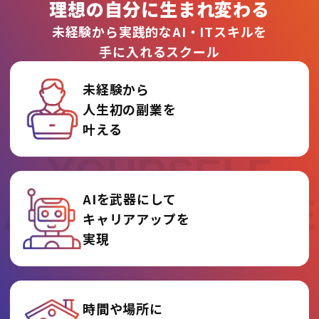
理想の自分に生まれ変わる
未経験から実践的なAI・ITスキルを
手に入れるスクール
未経験から
人生初の副業を
REINVENT
叶える
YOURSELF
AIを武器にして
AT AI COLLEGE
キャリアアップを
実現
時間や場所に