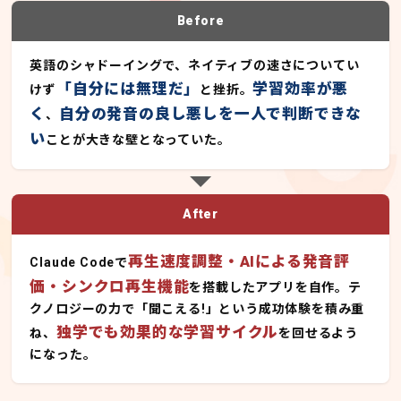
Before
英語のシャドーイングで、ネイティブの速さについてい
「自分には無理だ」
学習効率が悪
けず
と挫折。
く
自分の発音の良し悪しを一人で判断できな
、
い
ことが大きな壁となっていた。
After
再生速度調整・AIによる発音評
Claude Codeで
価・シンクロ再生機能
を搭載したアプリを自作。テ
クノロジーの力で「聞こえる!」という成功体験を積み重
独学でも効果的な学習サイクル
ね、
を回せるよう
になった。