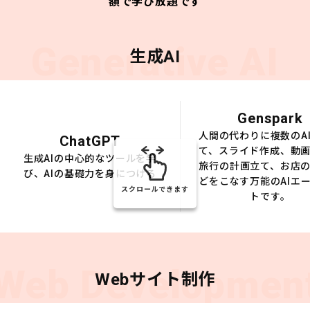
額で学び放題です
Generative AI
生成AI
Genspark
人間の代わりに複数のA
ChatGPT
て、スライド作成、動
生成AIの中心的なツールを学
旅行の計画立て、お店
び、AIの基礎力を身につける
どをこなす万能のAIエ
スクロールできます
トです。
Web Developmen
Webサイト制作