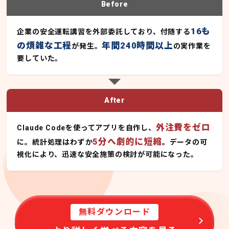
Before
16も
企業の安全運転講習を外部委託しており、付随する
の煩雑な工程
年間240時間以上
が発生。
の実作業を
要していた。
After
外注費をゼロ
Claude Codeを使ってアプリを自作し、
5分へ劇的に短縮
に。統計処理はわずか
。データの可
視化により、迅速な安全施策の検討が可能になった。
無料ダウンロード