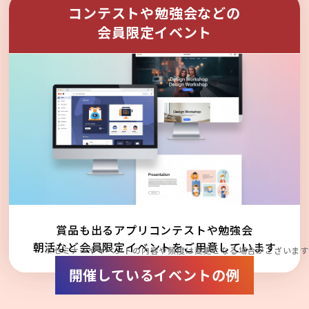
コンテストや勉強会などの
会員限定イベント
賞品も出るアプリコンテストや勉強会
朝活など会員限定イベントをご用意しています
※セミナーやイベントの内容や頻度は変更となる場合がございます
開催しているイベントの例