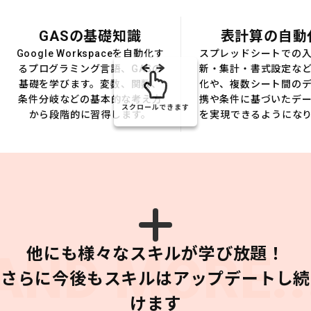
GASの基礎知識
表計算の自動
Google Workspaceを自動化す
スプレッドシートでの
るプログラミング言語、GASの
新・集計・書式設定な
基礎を学びます。変数、関数、
化や、複数シート間の
条件分岐などの基本的な考え方
携や条件に基づいたデ
スクロールできます
から段階的に習得します。
を実現できるようにな
他にも様々なスキルが学び放題！
AND MORE..
さらに今後もスキルはアップデートし続
けます