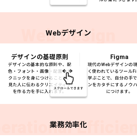
Web Design
Webデザイン
デザインの基礎原則
Figma
デザインの基本的な原則や、配
現代のWebデザインの
色・フォント・画像・配置のテ
く使われているツールFi
クニックを身につけることで、
学ぶことで、自分の手
見た人に伝わるクリエイティブ
ンをカタチにするノウ
スクロールできます
を作る力を手に入れます。
につけます。
erational Efficie
業務効率化