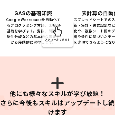
GASの基礎知識
表計算の自動
Google Workspaceを自動化す
スプレッドシートでの
るプログラミング言語、GASの
新・集計・書式設定な
基礎を学びます。変数、関数、
化や、複数シート間の
条件分岐などの基本的な考え方
携や条件に基づいたデ
スクロールできます
から段階的に習得します。
を実現できるようにな
他にも様々なスキルが学び放題！
AND MORE..
さらに今後もスキルはアップデートし続
けます