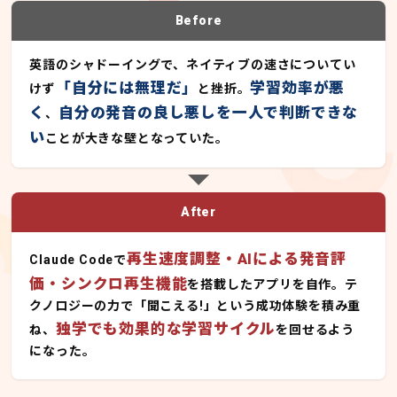
Before
英語のシャドーイングで、ネイティブの速さについてい
「自分には無理だ」
学習効率が悪
けず
と挫折。
く
自分の発音の良し悪しを一人で判断できな
、
い
ことが大きな壁となっていた。
After
再生速度調整・AIによる発音評
Claude Codeで
価・シンクロ再生機能
を搭載したアプリを自作。テ
クノロジーの力で「聞こえる!」という成功体験を積み重
独学でも効果的な学習サイクル
ね、
を回せるよう
になった。