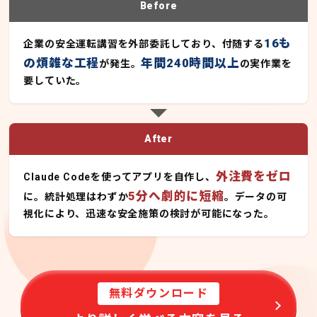
Before
16も
企業の安全運転講習を外部委託しており、付随する
の煩雑な工程
年間240時間以上
が発生。
の実作業を
要していた。
After
外注費をゼロ
Claude Codeを使ってアプリを自作し、
5分へ劇的に短縮
に。統計処理はわずか
。データの可
視化により、迅速な安全施策の検討が可能になった。
無料ダウンロード