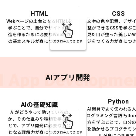
HTML
CSS
Webページの土台となるHTMLを
文字の色や配置、デザ
学ぶことで、自分でサイトの構
整ができるCSSを学ぶ
造を作るために必要なWeb制作
見た目が整った美しいW
の基本スキルが身につきます。
ジをつくる力が身につ
スクロールできます
I App Developme
AIアプリ開発
Python
AIの基礎知識
AI開発でよく使われる
AIがどうやって動いているの
ログラミング言語Pytho
か、その仕組みや種類を学ぶこ
方を学ぶことで、自分の
とで、アプリ開発に必要な土台
を動かせるプログラミ
となる理解力が身につきます。
スクロールできます
ルが身につきます