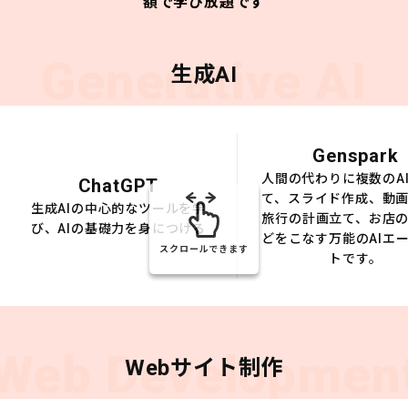
額で学び放題です
Generative AI
生成AI
Genspark
人間の代わりに複数のA
ChatGPT
て、スライド作成、動
生成AIの中心的なツールを学
旅行の計画立て、お店
び、AIの基礎力を身につける
どをこなす万能のAIエ
スクロールできます
トです。
Web Developmen
Webサイト制作