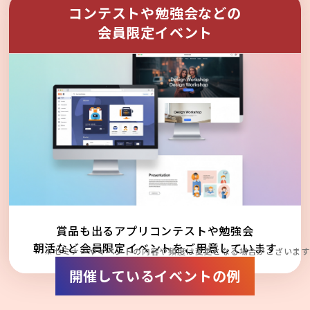
コンテストや勉強会などの
会員限定イベント
賞品も出るアプリコンテストや勉強会
朝活など会員限定イベントをご用意しています
※セミナーやイベントの内容や頻度は変更となる場合がございます
開催しているイベントの例