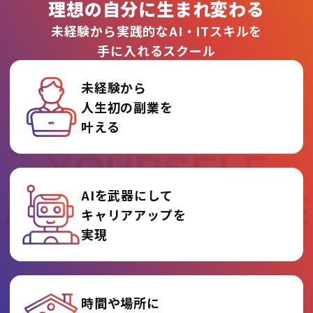
理想の自分に生まれ変わる
未経験から実践的なAI・ITスキルを
手に入れるスクール
未経験から
人生初の副業を
REINVENT
叶える
YOURSELF
AIを武器にして
AT AI COLLEGE
キャリアアップを
実現
時間や場所に