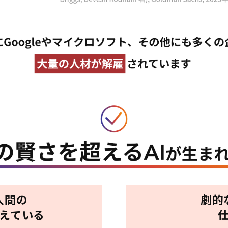
人間の
劇的
超えている