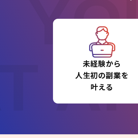
YO
T A
未経験から
人生初の副業を
叶える