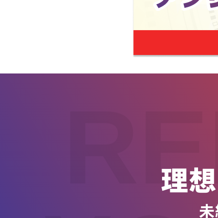
RE
理想
未