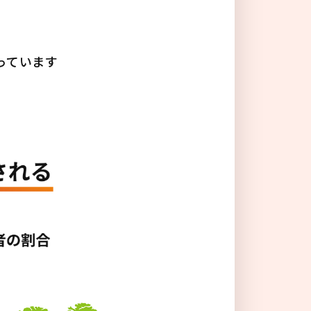
る
っています