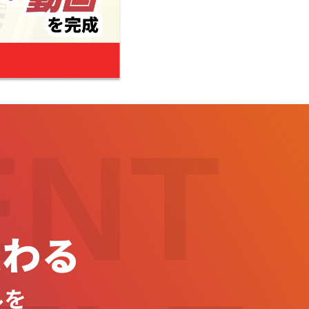
ENT
変わる
ルを