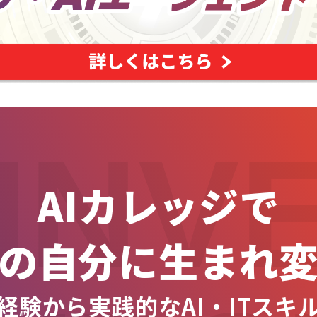
INV
AIカレッジで
の自分に生まれ
経験から実践的なAI・ITスキ