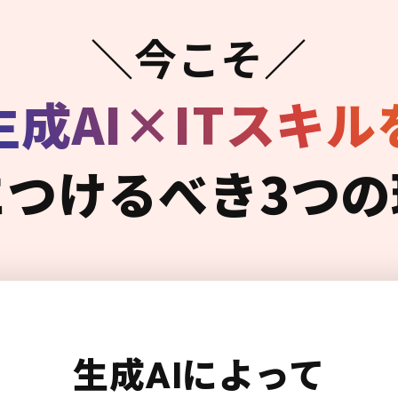
＼今こそ／
生成AI×ITスキル
につけるべき3つの
生成AIによって