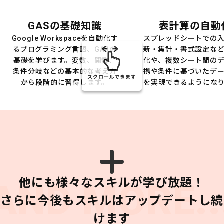
GASの基礎知識
表計算の自動
Google Workspaceを自動化す
スプレッドシートでの
るプログラミング言語、GASの
新・集計・書式設定な
基礎を学びます。変数、関数、
化や、複数シート間の
条件分岐などの基本的な考え方
携や条件に基づいたデ
スクロールできます
から段階的に習得します。
を実現できるようにな
他にも様々なスキルが学び放題！
AND MORE..
さらに今後もスキルはアップデートし続
けます