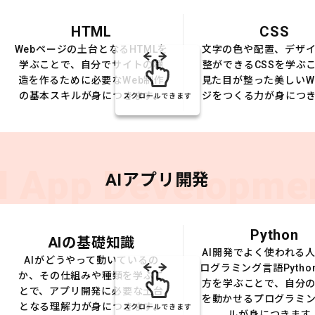
HTML
CSS
Webページの土台となるHTMLを
文字の色や配置、デザ
学ぶことで、自分でサイトの構
整ができるCSSを学ぶ
造を作るために必要なWeb制作
見た目が整った美しいW
の基本スキルが身につきます。
ジをつくる力が身につ
スクロールできます
I App Developme
AIアプリ開発
Python
AIの基礎知識
AI開発でよく使われる
AIがどうやって動いているの
ログラミング言語Pytho
か、その仕組みや種類を学ぶこ
方を学ぶことで、自分の
とで、アプリ開発に必要な土台
を動かせるプログラミ
となる理解力が身につきます。
スクロールできます
ルが身につきます