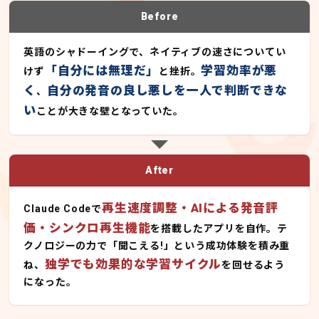
Before
英語のシャドーイングで、ネイティブの速さについてい
「自分には無理だ」
学習効率が悪
けず
と挫折。
く
自分の発音の良し悪しを一人で判断できな
、
い
ことが大きな壁となっていた。
After
再生速度調整・AIによる発音評
Claude Codeで
価・シンクロ再生機能
を搭載したアプリを自作。テ
クノロジーの力で「聞こえる!」という成功体験を積み重
独学でも効果的な学習サイクル
ね、
を回せるよう
になった。