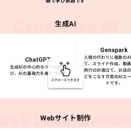
額で学び放題です
Generative AI
生成AI
Genspark
人間の代わりに複数のA
ChatGPT
て、スライド作成、動
生成AIの中心的なツールを学
旅行の計画立て、お店
び、AIの基礎力を身につける
どをこなす万能のAIエ
スクロールできます
トです。
Web Developmen
Webサイト制作