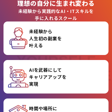
理想の自分に生まれ変わる
未経験から実践的なAI・ITスキルを
手に入れるスクール
未経験から
人生初の副業を
REINVENT
叶える
YOURSELF
AIを武器にして
AT AI COLLEGE
キャリアアップを
実現
時間や場所に