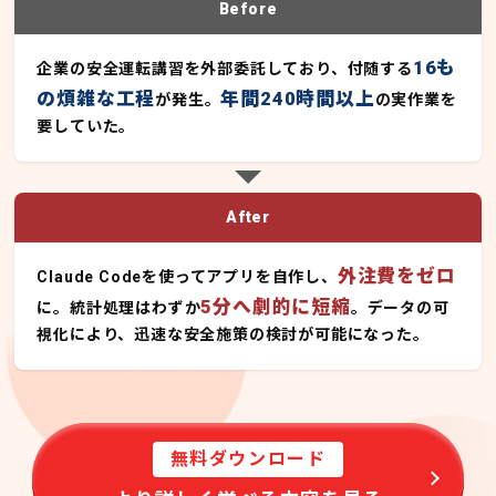
Before
16も
企業の安全運転講習を外部委託しており、付随する
の煩雑な工程
年間240時間以上
が発生。
の実作業を
要していた。
After
外注費をゼロ
Claude Codeを使ってアプリを自作し、
5分へ劇的に短縮
に。統計処理はわずか
。データの可
視化により、迅速な安全施策の検討が可能になった。
無料ダウンロード