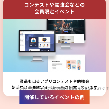
コンテストや勉強会などの
会員限定イベント
賞品も出るアプリコンテストや勉強会
朝活など会員限定イベントをご用意しています
※セミナーやイベントの内容や頻度は変更となる場合がございます
開催しているイベントの例