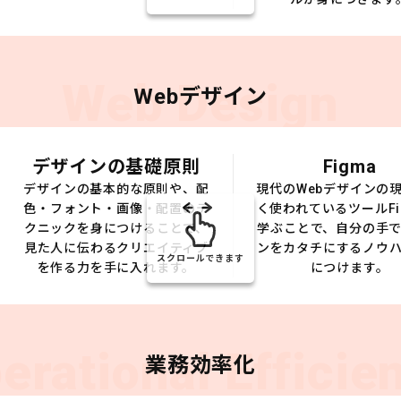
Web Design
Webデザイン
デザインの基礎原則
Figma
デザインの基本的な原則や、配
現代のWebデザインの
色・フォント・画像・配置のテ
く使われているツールFi
クニックを身につけることで、
学ぶことで、自分の手
見た人に伝わるクリエイティブ
ンをカタチにするノウ
スクロールできます
を作る力を手に入れます。
につけます。
erational Efficie
業務効率化