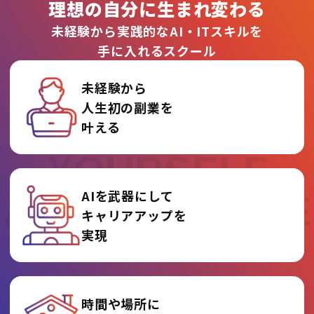
理想の自分に生まれ変わる
未経験から実践的なAI・ITスキルを
手に入れるスクール
未経験から
人生初の副業を
REINVENT
叶える
YOURSELF
AIを武器にして
AT AI COLLEGE
キャリアアップを
実現
時間や場所に