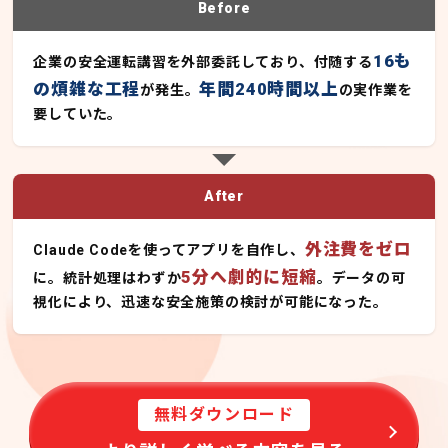
Before
16も
企業の安全運転講習を外部委託しており、付随する
の煩雑な工程
年間240時間以上
が発生。
の実作業を
要していた。
After
外注費をゼロ
Claude Codeを使ってアプリを自作し、
5分へ劇的に短縮
に。統計処理はわずか
。データの可
視化により、迅速な安全施策の検討が可能になった。
無料ダウンロード