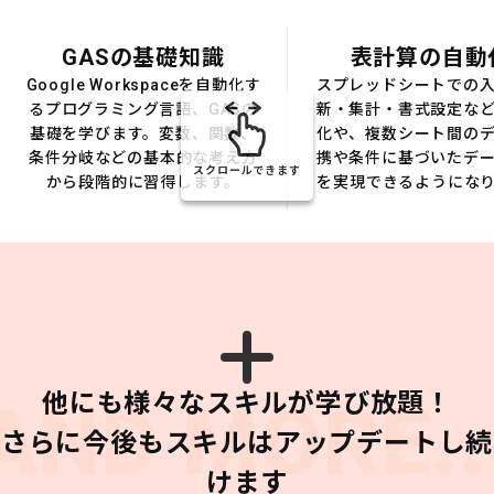
GASの基礎知識
表計算の自動
Google Workspaceを自動化す
スプレッドシートでの
るプログラミング言語、GASの
新・集計・書式設定な
基礎を学びます。変数、関数、
化や、複数シート間の
条件分岐などの基本的な考え方
携や条件に基づいたデ
スクロールできます
から段階的に習得します。
を実現できるようにな
他にも様々なスキルが学び放題！
AND MORE..
さらに今後もスキルはアップデートし続
けます