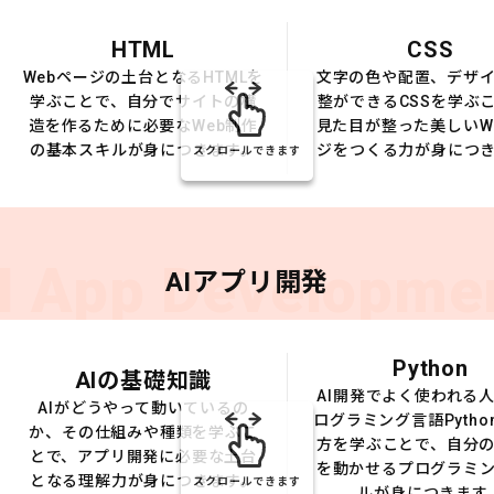
HTML
CSS
Webページの土台となるHTMLを
文字の色や配置、デザ
学ぶことで、自分でサイトの構
整ができるCSSを学ぶ
造を作るために必要なWeb制作
見た目が整った美しいW
の基本スキルが身につきます。
ジをつくる力が身につ
スクロールできます
I App Developme
AIアプリ開発
Python
AIの基礎知識
AI開発でよく使われる
AIがどうやって動いているの
ログラミング言語Pytho
か、その仕組みや種類を学ぶこ
方を学ぶことで、自分の
とで、アプリ開発に必要な土台
を動かせるプログラミ
となる理解力が身につきます。
スクロールできます
ルが身につきます