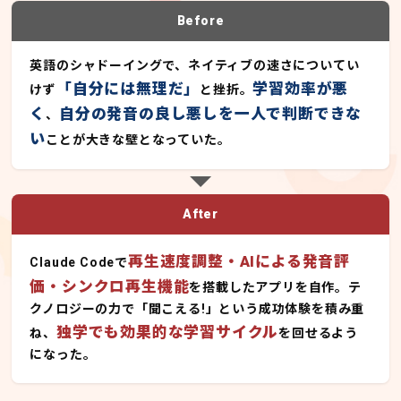
Before
英語のシャドーイングで、ネイティブの速さについてい
「自分には無理だ」
学習効率が悪
けず
と挫折。
く
自分の発音の良し悪しを一人で判断できな
、
い
ことが大きな壁となっていた。
After
再生速度調整・AIによる発音評
Claude Codeで
価・シンクロ再生機能
を搭載したアプリを自作。テ
クノロジーの力で「聞こえる!」という成功体験を積み重
独学でも効果的な学習サイクル
ね、
を回せるよう
になった。