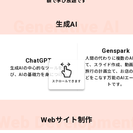
額で学び放題です
Generative AI
生成AI
Genspark
人間の代わりに複数のA
ChatGPT
て、スライド作成、動
生成AIの中心的なツールを学
旅行の計画立て、お店
び、AIの基礎力を身につける
どをこなす万能のAIエ
スクロールできます
トです。
Web Developmen
Webサイト制作