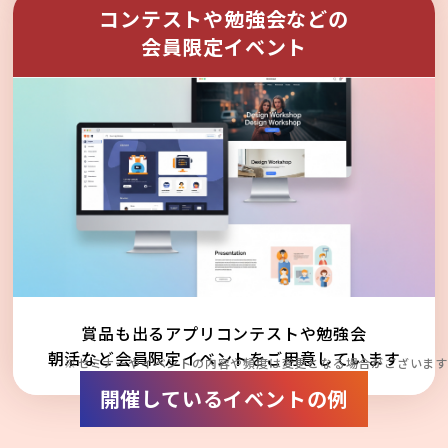
コンテストや勉強会などの
会員限定イベント
賞品も出るアプリコンテストや勉強会
朝活など会員限定イベントをご用意しています
※セミナーやイベントの内容や頻度は変更となる場合がございます
開催しているイベントの例