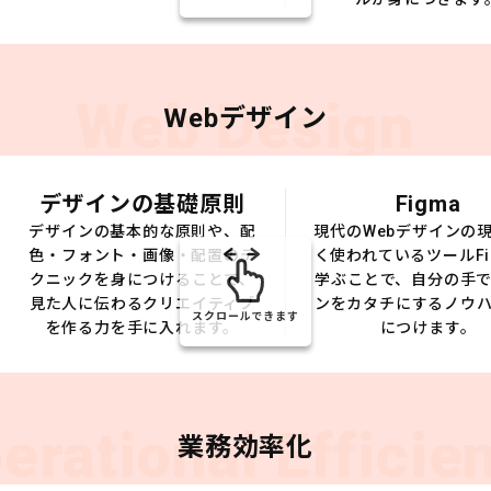
Web Design
Webデザイン
デザインの基礎原則
Figma
デザインの基本的な原則や、配
現代のWebデザインの
色・フォント・画像・配置のテ
く使われているツールFi
クニックを身につけることで、
学ぶことで、自分の手
見た人に伝わるクリエイティブ
ンをカタチにするノウ
スクロールできます
を作る力を手に入れます。
につけます。
erational Efficie
業務効率化