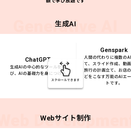
額で学び放題です
Generative AI
生成AI
Genspark
人間の代わりに複数のA
ChatGPT
て、スライド作成、動
生成AIの中心的なツールを学
旅行の計画立て、お店
び、AIの基礎力を身につける
どをこなす万能のAIエ
スクロールできます
トです。
Web Developmen
Webサイト制作