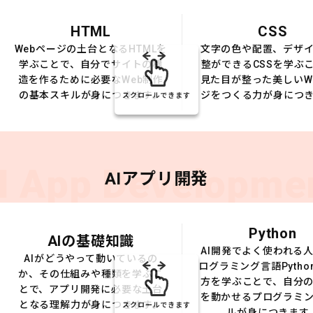
HTML
CSS
Webページの土台となるHTMLを
文字の色や配置、デザ
学ぶことで、自分でサイトの構
整ができるCSSを学ぶ
造を作るために必要なWeb制作
見た目が整った美しいW
の基本スキルが身につきます。
ジをつくる力が身につ
スクロールできます
I App Developme
AIアプリ開発
Python
AIの基礎知識
AI開発でよく使われる
AIがどうやって動いているの
ログラミング言語Pytho
か、その仕組みや種類を学ぶこ
方を学ぶことで、自分の
とで、アプリ開発に必要な土台
を動かせるプログラミ
となる理解力が身につきます。
スクロールできます
ルが身につきます