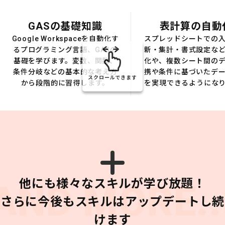
GASの基礎知識
表計算の自動
Google Workspaceを自動化す
スプレッドシートでの
るプログラミング言語、GASの
新・集計・書式設定な
基礎を学びます。変数、関数、
化や、複数シート間の
条件分岐などの基本的な考え方
携や条件に基づいたデ
スクロールできます
から段階的に習得します。
を実現できるようにな
他にも様々なスキルが学び放題！
AND MORE..
さらに今後もスキルはアップデートし続
けます