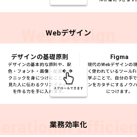
Web Design
Webデザイン
デザインの基礎原則
Figma
デザインの基本的な原則や、配
現代のWebデザインの
色・フォント・画像・配置のテ
く使われているツールFi
クニックを身につけることで、
学ぶことで、自分の手
見た人に伝わるクリエイティブ
ンをカタチにするノウ
スクロールできます
を作る力を手に入れます。
につけます。
erational Efficie
業務効率化