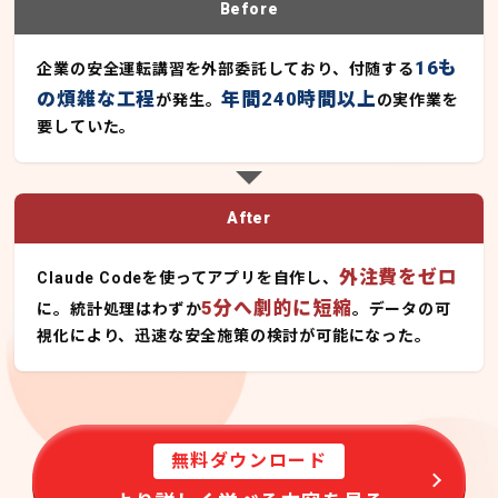
Before
16も
企業の安全運転講習を外部委託しており、付随する
の煩雑な工程
年間240時間以上
が発生。
の実作業を
要していた。
After
外注費をゼロ
Claude Codeを使ってアプリを自作し、
5分へ劇的に短縮
に。統計処理はわずか
。データの可
視化により、迅速な安全施策の検討が可能になった。
無料ダウンロード