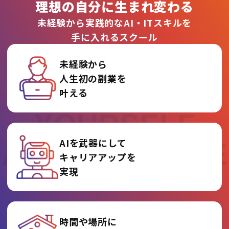
理想の自分に生まれ変わる
未経験から実践的なAI・ITスキルを
手に入れるスクール
未経験から
人生初の副業を
REINVENT
叶える
YOURSELF
AIを武器にして
AT AI COLLEGE
キャリアアップを
実現
時間や場所に