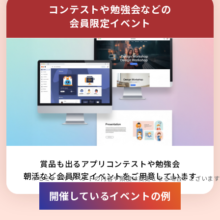
コンテストや勉強会などの
会員限定イベント
賞品も出るアプリコンテストや勉強会
朝活など会員限定イベントをご用意しています
※セミナーやイベントの内容や頻度は変更となる場合がございます
開催しているイベントの例