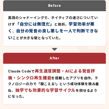
Before
英語のシャドーイングで、ネイティブの速さについてい
「自分には無理だ」
学習効率が悪
けず
と挫折。
く
自分の発音の良し悪しを一人で判断できな
、
い
ことが大きな壁となっていた。
After
再生速度調整・AIによる発音評
Claude Codeで
価・シンクロ再生機能
を搭載したアプリを自作。テ
クノロジーの力で「聞こえる!」という成功体験を積み重
独学でも効果的な学習サイクル
ね、
を回せるよう
になった。