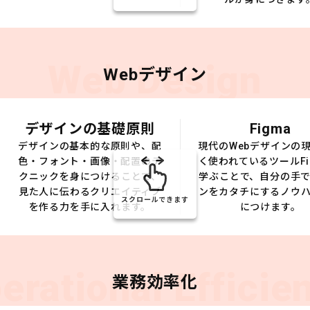
Web Design
Webデザイン
デザインの基礎原則
Figma
デザインの基本的な原則や、配
現代のWebデザインの
色・フォント・画像・配置のテ
く使われているツールFi
クニックを身につけることで、
学ぶことで、自分の手
見た人に伝わるクリエイティブ
ンをカタチにするノウ
スクロールできます
を作る力を手に入れます。
につけます。
erational Efficie
業務効率化