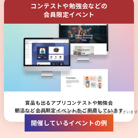
コンテストや勉強会などの
会員限定イベント
賞品も出るアプリコンテストや勉強会
朝活など会員限定イベントをご用意しています
※セミナーやイベントの内容や頻度は変更となる場合がございます
開催しているイベントの例