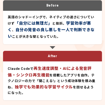
Before
英語のシャドーイングで、ネイティブの速さについてい
「自分には無理だ」
学習効率が悪
けず
と挫折。
く
自分の発音の良し悪しを一人で判断できな
、
い
ことが大きな壁となっていた。
After
再生速度調整・AIによる発音評
Claude Codeで
価・シンクロ再生機能
を搭載したアプリを自作。テ
クノロジーの力で「聞こえる!」という成功体験を積み重
独学でも効果的な学習サイクル
ね、
を回せるよう
になった。