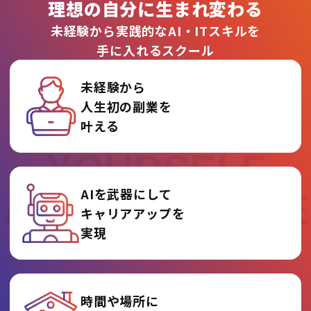
理想の自分に生まれ変わる
未経験から実践的なAI・ITスキルを
手に入れるスクール
未経験から
人生初の副業を
REINVENT
叶える
YOURSELF
AIを武器にして
AT AI COLLEGE
キャリアアップを
実現
時間や場所に