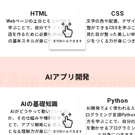
HTML
CSS
Webページの土台となるHTMLを
文字の色や配置、デザ
学ぶことで、自分でサイトの構
整ができるCSSを学ぶ
造を作るために必要なWeb制作
見た目が整った美しいW
の基本スキルが身につきます。
ジをつくる力が身につ
スクロールできます
I App Developme
AIアプリ開発
Python
AIの基礎知識
AI開発でよく使われる
AIがどうやって動いているの
ログラミング言語Pytho
か、その仕組みや種類を学ぶこ
方を学ぶことで、自分の
とで、アプリ開発に必要な土台
を動かせるプログラミ
となる理解力が身につきます。
スクロールできます
ルが身につきます