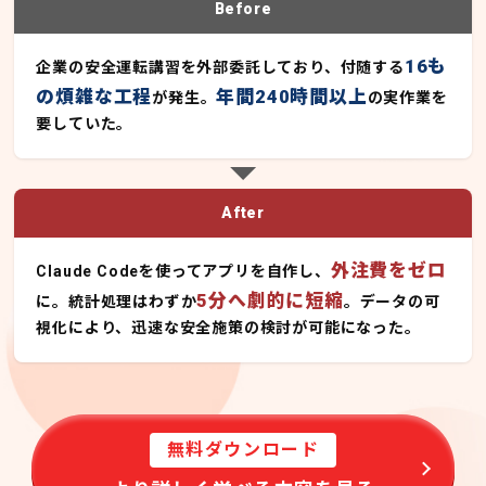
Before
16も
企業の安全運転講習を外部委託しており、付随する
の煩雑な工程
年間240時間以上
が発生。
の実作業を
要していた。
After
外注費をゼロ
Claude Codeを使ってアプリを自作し、
5分へ劇的に短縮
に。統計処理はわずか
。データの可
視化により、迅速な安全施策の検討が可能になった。
無料ダウンロード