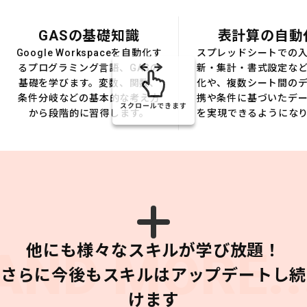
GASの基礎知識
表計算の自動
Google Workspaceを自動化す
スプレッドシートでの
るプログラミング言語、GASの
新・集計・書式設定な
基礎を学びます。変数、関数、
化や、複数シート間の
条件分岐などの基本的な考え方
携や条件に基づいたデ
スクロールできます
から段階的に習得します。
を実現できるようにな
他にも様々なスキルが学び放題！
AND MORE..
さらに今後もスキルはアップデートし続
けます