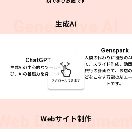
額で学び放題です
Generative AI
生成AI
Genspark
人間の代わりに複数のA
ChatGPT
て、スライド作成、動
生成AIの中心的なツールを学
旅行の計画立て、お店
び、AIの基礎力を身につける
どをこなす万能のAIエ
スクロールできます
トです。
Web Developmen
Webサイト制作