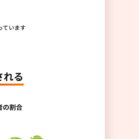
る
っています