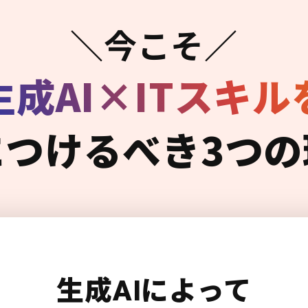
＼今こそ／
生成AI×ITスキル
につけるべき3つの
生成AIによって