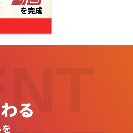
ENT
変わる
ルを