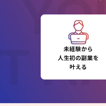
YO
T A
未経験から
人生初の副業を
叶える