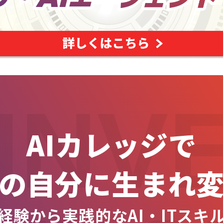
INV
AIカレッジで
の自分に生まれ
経験から実践的なAI・ITスキ