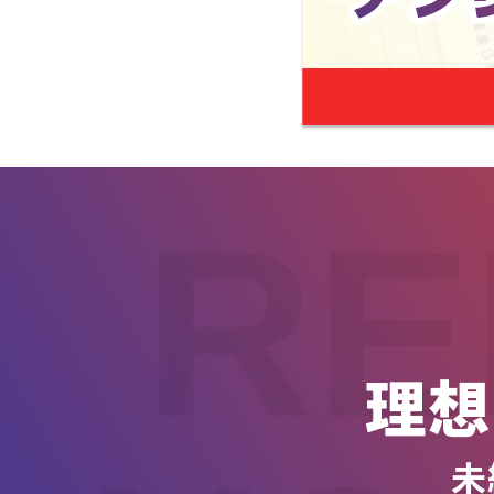
RE
理想
未