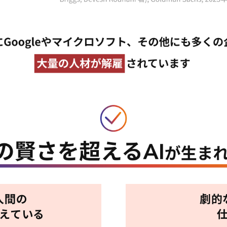
人間の
劇的
超えている