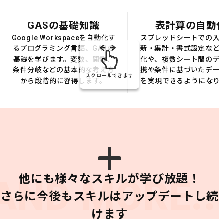
GASの基礎知識
表計算の自動
Google Workspaceを自動化す
スプレッドシートでの
るプログラミング言語、GASの
新・集計・書式設定な
基礎を学びます。変数、関数、
化や、複数シート間の
条件分岐などの基本的な考え方
携や条件に基づいたデ
スクロールできます
から段階的に習得します。
を実現できるようにな
他にも様々なスキルが学び放題！
AND MORE..
さらに今後もスキルはアップデートし続
けます