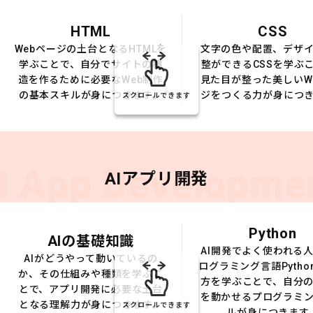
HTML
CSS
Webページの土台となるHTMLを
文字の色や配置、デザ
学ぶことで、自分でサイトの構
整ができるCSSを学ぶ
造を作るために必要なWeb制作
見た目が整った美しいW
の基本スキルが身につきます。
ジをつくる力が身につ
スクロールできます
I App Developme
AIアプリ開発
Python
AIの基礎知識
AI開発でよく使われる
AIがどうやって動いているの
ログラミング言語Pytho
か、その仕組みや種類を学ぶこ
方を学ぶことで、自分の
とで、アプリ開発に必要な土台
を動かせるプログラミ
となる理解力が身につきます。
スクロールできます
ルが身につきます