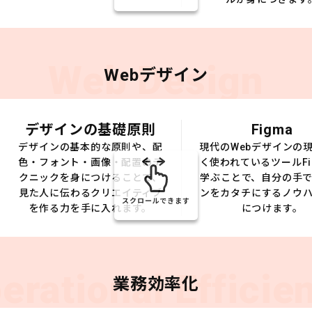
Web Design
Webデザイン
デザインの基礎原則
Figma
デザインの基本的な原則や、配
現代のWebデザインの
色・フォント・画像・配置のテ
く使われているツールFi
クニックを身につけることで、
学ぶことで、自分の手
見た人に伝わるクリエイティブ
ンをカタチにするノウ
スクロールできます
を作る力を手に入れます。
につけます。
erational Efficie
業務効率化