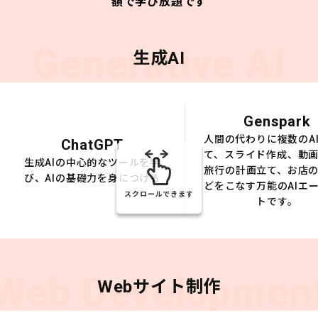
額で学び放題です
Generative AI
生成AI
Genspark
人間の代わりに複数のA
ChatGPT
て、スライド作成、動
生成AIの中心的なツールを学
旅行の計画立て、お店
び、AIの基礎力を身につける
どをこなす万能のAIエ
スクロールできます
トです。
Web Developmen
Webサイト制作