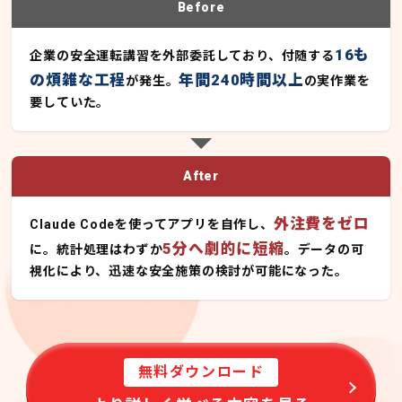
Before
16も
企業の安全運転講習を外部委託しており、付随する
の煩雑な工程
年間240時間以上
が発生。
の実作業を
要していた。
After
外注費をゼロ
Claude Codeを使ってアプリを自作し、
5分へ劇的に短縮
に。統計処理はわずか
。データの可
視化により、迅速な安全施策の検討が可能になった。
無料ダウンロード