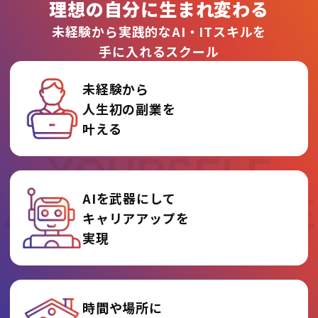
理想の自分に生まれ変わる
未経験から実践的なAI・ITスキルを
手に入れるスクール
未経験から
人生初の副業を
REINVENT
叶える
YOURSELF
AIを武器にして
AT AI COLLEGE
キャリアアップを
実現
時間や場所に