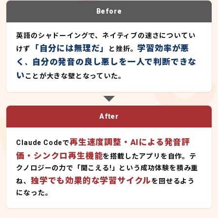
Before
英語のシャドーイングで、ネイティブの速さについてい
「自分には無理だ」
学習効率が悪
けず
と挫折。
く
自分の発音の良し悪しを一人で判断できな
、
い
ことが大きな壁となっていた。
After
再生速度調整・AIによる発音評
Claude Codeで
価・シンクロ再生機能
を搭載したアプリを自作。テ
クノロジーの力で「聞こえる!」という成功体験を積み重
独学でも効果的な学習サイクル
ね、
を回せるよう
になった。