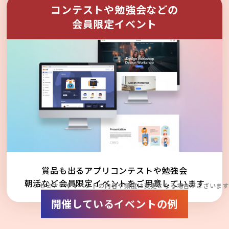
コンテストや勉強会などの
会員限定イベント
賞品も出るアプリコンテストや勉強会
朝活など会員限定イベントをご用意しています
※セミナーやイベントの内容や頻度は変更となる場合がございます
開催しているイベントの例