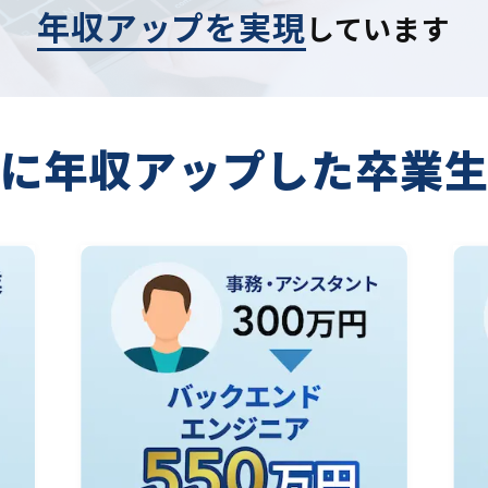
年収アップを実現
しています
に年収アップした
卒業