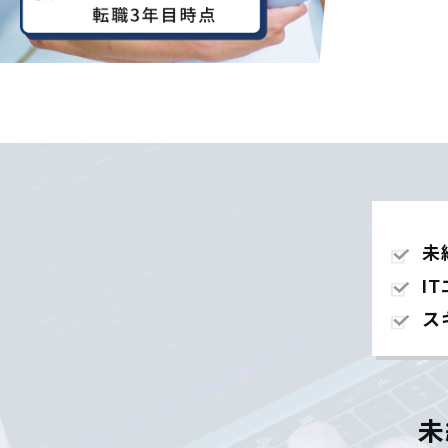
未
I
ス
未