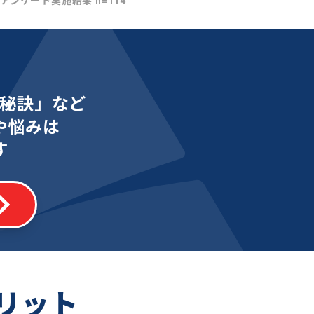
社アンケート実施結果 n=114
秘訣」など
や悩みは
す
リット