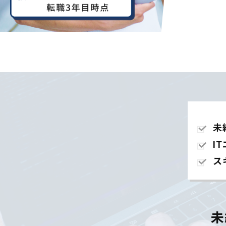
未
I
ス
未