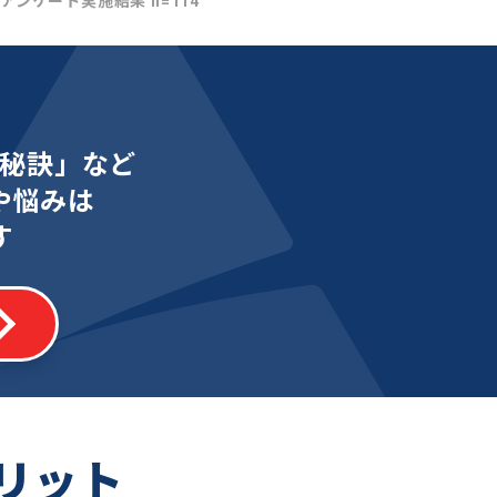
社アンケート実施結果 n=114
秘訣」など
や悩みは
す
リット