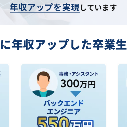
年収アップを実現
しています
に年収アップした
卒業