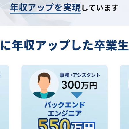
年収アップを実現
しています
に年収アップした
卒業