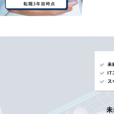
未
I
ス
未