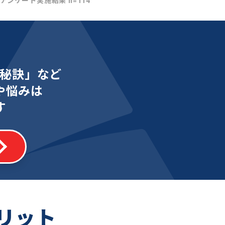
社アンケート実施結果 n=114
秘訣」など
や悩みは
す
リット