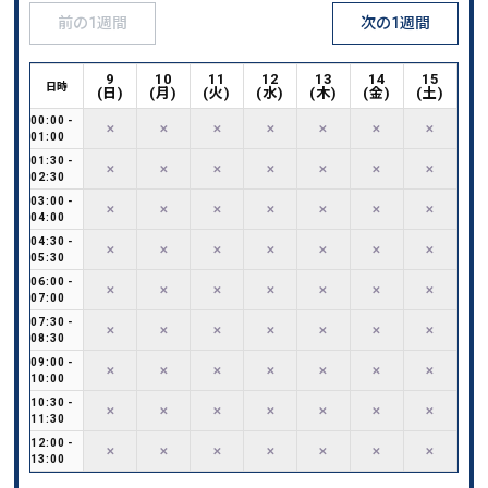
前の1週間
次の1週間
9
10
11
12
13
14
15
日時
(
日
)
(
月
)
(
火
)
(
水
)
(
木
)
(
金
)
(
土
)
00:00
-
✕
✕
✕
✕
✕
✕
✕
01:00
01:30
-
✕
✕
✕
✕
✕
✕
✕
02:30
03:00
-
✕
✕
✕
✕
✕
✕
✕
04:00
04:30
-
✕
✕
✕
✕
✕
✕
✕
05:30
06:00
-
✕
✕
✕
✕
✕
✕
✕
07:00
07:30
-
✕
✕
✕
✕
✕
✕
✕
08:30
09:00
-
✕
✕
✕
✕
✕
✕
✕
10:00
10:30
-
✕
✕
✕
✕
✕
✕
✕
11:30
12:00
-
✕
✕
✕
✕
✕
✕
✕
13:00