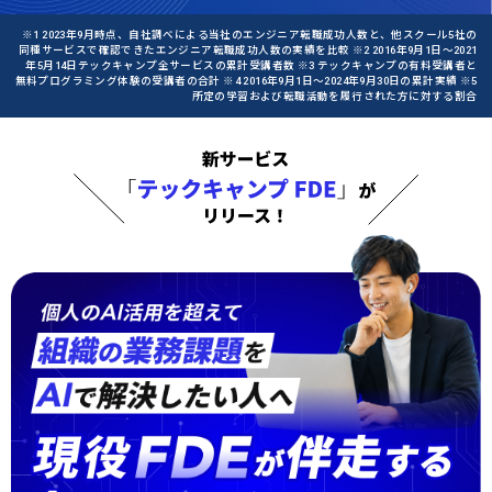
※1 2023年9月時点、自社調べによる当社のエンジニア転職成功人数と、他スクール5社の
同種サービスで確認できたエンジニア転職成功人数の実績を比較 ※2 2016年9月1日〜2021
年5月14日テックキャンプ全サービスの累計受講者数 ※3 テックキャンプの有料受講者と
無料プログラミング体験の受講者の合計 ※4 2016年9月1日〜2024年9月30日の累計実績 ※5
所定の学習および転職活動を履行された方に対する割合