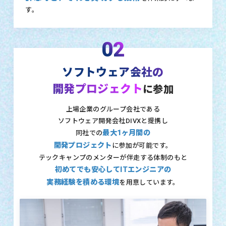
す。
02
ソフトウェア会社の
開発プロジェクト
に参加
上場企業のグループ会社である
ソフトウェア開発会社DIVXと提携し
最大1ヶ月間の
同社での
開発プロジェクト
に参加が可能です。
テックキャンプのメンターが伴走する体制のもと
初めてでも安心してITエンジニアの
実務経験を積める環境
を用意しています。