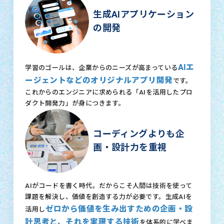
生成AIアプリケーション
の開発
AIエ
学習のゴールは、企業からのニーズが高まっている
ージェントなどのオリジナルアプリ開発
です。
これからのエンジニアに求められる「AIを活用したプロ
ダクト開発力」が身につきます。
コーディングよりも企
画・設計力を重視
AIがコードを書く時代。だからこそ人間は技術を使って
課題を解決し、価値を創造する力が必要です。生成AIを
ゼロから価値を生み出すための企画・設
活用し
計思考と、それを実現する技術
を体系的に学べま