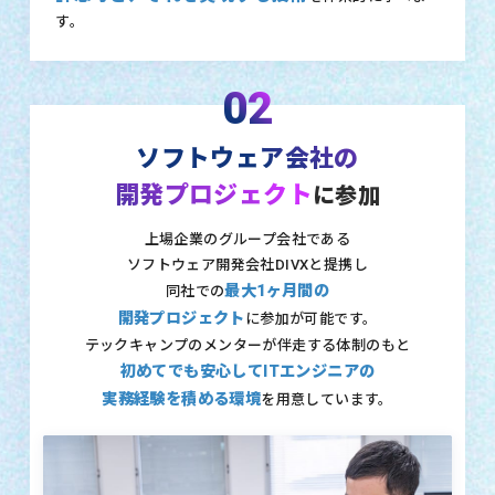
す。
02
ソフトウェア会社の
開発プロジェクト
に参加
上場企業のグループ会社である
ソフトウェア開発会社DIVXと提携し
最大1ヶ月間の
同社での
開発プロジェクト
に参加が可能です。
テックキャンプのメンターが伴走する体制のもと
初めてでも安心してITエンジニアの
実務経験を積める環境
を用意しています。