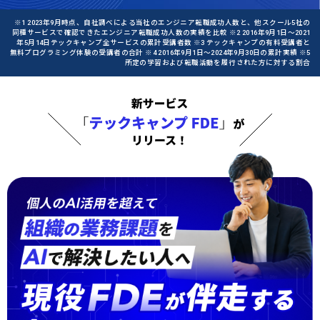
※1 2023年9月時点、自社調べによる当社のエンジニア転職成功人数と、他スクール5社の
同種サービスで確認できたエンジニア転職成功人数の実績を比較 ※2 2016年9月1日〜2021
年5月14日テックキャンプ全サービスの累計受講者数 ※3 テックキャンプの有料受講者と
無料プログラミング体験の受講者の合計 ※4 2016年9月1日〜2024年9月30日の累計実績 ※5
所定の学習および転職活動を履行された方に対する割合