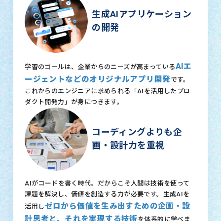
生成AIアプリケーション
の開発
AIエ
学習のゴールは、企業からのニーズが高まっている
ージェントなどのオリジナルアプリ開発
です。
これからのエンジニアに求められる「AIを活用したプロ
ダクト開発力」が身につきます。
コーディングよりも企
画・設計力を重視
AIがコードを書く時代。だからこそ人間は技術を使って
課題を解決し、価値を創造する力が必要です。生成AIを
ゼロから価値を生み出すための企画・設
活用し
計思考と、それを実現する技術
を体系的に学べま