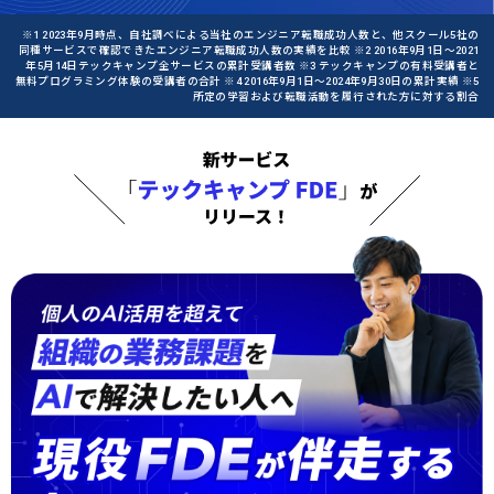
※1 2023年9月時点、自社調べによる当社のエンジニア転職成功人数と、他スクール5社の
同種サービスで確認できたエンジニア転職成功人数の実績を比較 ※2 2016年9月1日〜2021
年5月14日テックキャンプ全サービスの累計受講者数 ※3 テックキャンプの有料受講者と
無料プログラミング体験の受講者の合計 ※4 2016年9月1日〜2024年9月30日の累計実績 ※5
所定の学習および転職活動を履行された方に対する割合