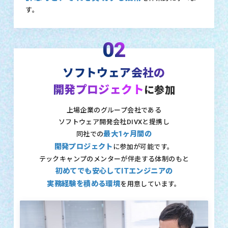
す。
02
ソフトウェア会社の
開発プロジェクト
に参加
上場企業のグループ会社である
ソフトウェア開発会社DIVXと提携し
最大1ヶ月間の
同社での
開発プロジェクト
に参加が可能です。
テックキャンプのメンターが伴走する体制のもと
初めてでも安心してITエンジニアの
実務経験を積める環境
を用意しています。