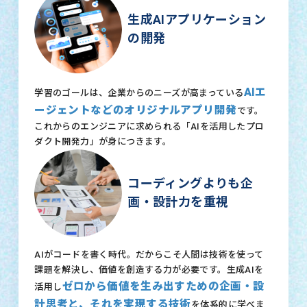
生成AIアプリケーション
の開発
AIエ
学習のゴールは、企業からのニーズが高まっている
ージェントなどのオリジナルアプリ開発
です。
これからのエンジニアに求められる「AIを活用したプロ
ダクト開発力」が身につきます。
コーディングよりも企
画・設計力を重視
AIがコードを書く時代。だからこそ人間は技術を使って
課題を解決し、価値を創造する力が必要です。生成AIを
ゼロから価値を生み出すための企画・設
活用し
計思考と、それを実現する技術
を体系的に学べま