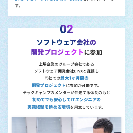
す。
02
ソフトウェア会社の
開発プロジェクト
に参加
上場企業のグループ会社である
ソフトウェア開発会社DIVXと提携し
最大1ヶ月間の
同社での
開発プロジェクト
に参加が可能です。
テックキャンプのメンターが伴走する体制のもと
初めてでも安心してITエンジニアの
実務経験を積める環境
を用意しています。