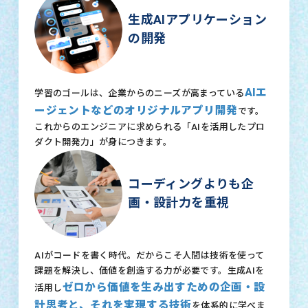
生成AIアプリケーション
の開発
AIエ
学習のゴールは、企業からのニーズが高まっている
ージェントなどのオリジナルアプリ開発
です。
これからのエンジニアに求められる「AIを活用したプロ
ダクト開発力」が身につきます。
コーディングよりも企
画・設計力を重視
AIがコードを書く時代。だからこそ人間は技術を使って
課題を解決し、価値を創造する力が必要です。生成AIを
ゼロから価値を生み出すための企画・設
活用し
計思考と、それを実現する技術
を体系的に学べま