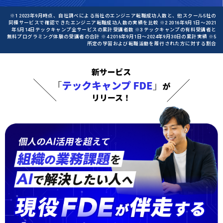
※1 2023年9月時点、自社調べによる当社のエンジニア転職成功人数と、他スクール5社の
同種サービスで確認できたエンジニア転職成功人数の実績を比較 ※2 2016年9月1日〜2021
年5月14日テックキャンプ全サービスの累計受講者数 ※3 テックキャンプの有料受講者と
無料プログラミング体験の受講者の合計 ※4 2016年9月1日〜2024年9月30日の累計実績 ※5
所定の学習および転職活動を履行された方に対する割合