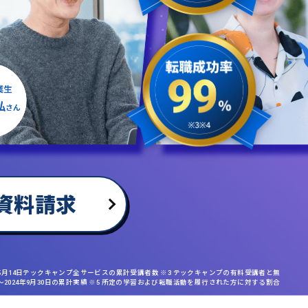
資料請求
年5月14日テックキャンプ全サービスの累計受講者数 ※3 テックキャンプの有料受講者と無
日〜2024年9月30日の累計実績 ※5 所定の学習および転職活動を履行された方に対する割合