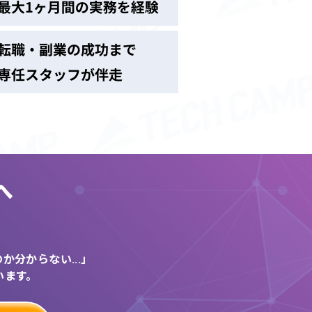
へ
う
分からない...」
います。