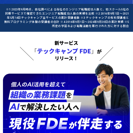
※1 2023年9月時点、自社調べによる当社のエンジニア転職成功人数と、他スクール5社の
同種サービスで確認できたエンジニア転職成功人数の実績を比較 ※2 2016年9月1日〜2021
年5月14日テックキャンプ全サービスの累計受講者数 ※3 テックキャンプの有料受講者と
無料プログラミング体験の受講者の合計 ※4 2016年9月1日〜2024年9月30日の累計実績 ※5
所定の学習および転職活動を履行された方に対する割合