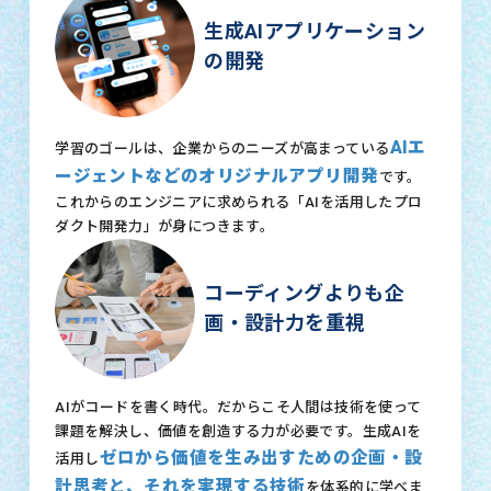
生成AIアプリケーション
の開発
AIエ
学習のゴールは、企業からのニーズが高まっている
ージェントなどのオリジナルアプリ開発
です。
これからのエンジニアに求められる「AIを活用したプロ
ダクト開発力」が身につきます。
コーディングよりも企
画・設計力を重視
AIがコードを書く時代。だからこそ人間は技術を使って
課題を解決し、価値を創造する力が必要です。生成AIを
ゼロから価値を生み出すための企画・設
活用し
計思考と、それを実現する技術
を体系的に学べま