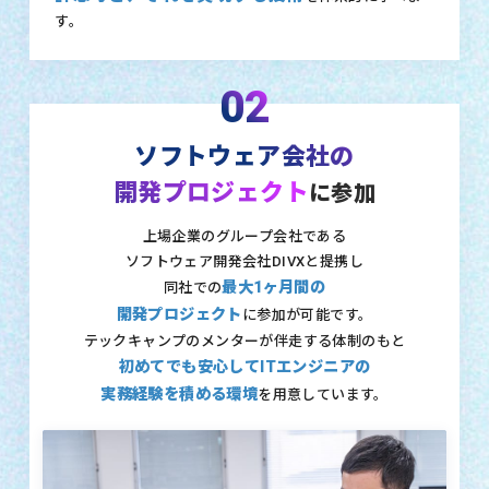
す。
02
ソフトウェア会社の
開発プロジェクト
に参加
上場企業のグループ会社である
ソフトウェア開発会社DIVXと提携し
最大1ヶ月間の
同社での
開発プロジェクト
に参加が可能です。
テックキャンプのメンターが伴走する体制のもと
初めてでも安心してITエンジニアの
実務経験を積める環境
を用意しています。