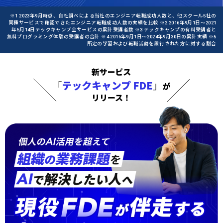
※1 2023年9月時点、自社調べによる当社のエンジニア転職成功人数と、他スクール5社の
同種サービスで確認できたエンジニア転職成功人数の実績を比較 ※2 2016年9月1日〜2021
年5月14日テックキャンプ全サービスの累計受講者数 ※3 テックキャンプの有料受講者と
無料プログラミング体験の受講者の合計 ※4 2016年9月1日〜2024年9月30日の累計実績 ※5
所定の学習および転職活動を履行された方に対する割合