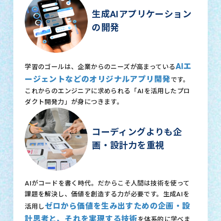
生成AIアプリケーション
の開発
AIエ
学習のゴールは、企業からのニーズが高まっている
ージェントなどのオリジナルアプリ開発
です。
これからのエンジニアに求められる「AIを活用したプロ
ダクト開発力」が身につきます。
コーディングよりも企
画・設計力を重視
AIがコードを書く時代。だからこそ人間は技術を使って
課題を解決し、価値を創造する力が必要です。生成AIを
ゼロから価値を生み出すための企画・設
活用し
計思考と、それを実現する技術
を体系的に学べま