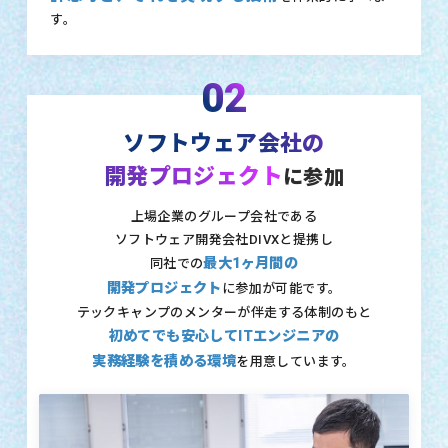
す。
02
ソフトウェア会社の
開発プロジェクト
に参加
上場企業のグループ会社である
ソフトウェア開発会社DIVXと提携し
最大1ヶ月間の
同社での
開発プロジェクト
に参加が可能です。
テックキャンプのメンターが伴走する体制のもと
初めてでも安心してITエンジニアの
実務経験を積める環境
を用意しています。