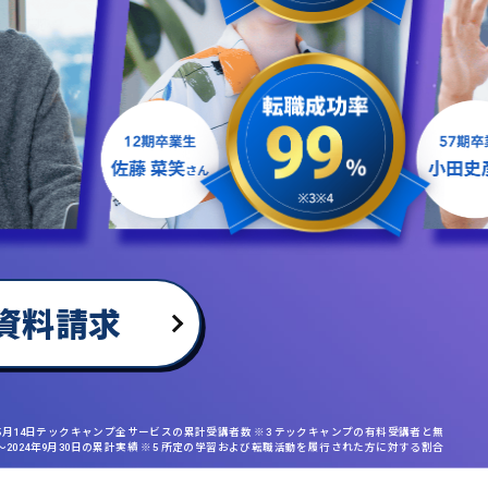
資料請求
年5月14日テックキャンプ全サービスの累計受講者数 ※3 テックキャンプの有料受講者と無
日〜2024年9月30日の累計実績 ※5 所定の学習および転職活動を履行された方に対する割合