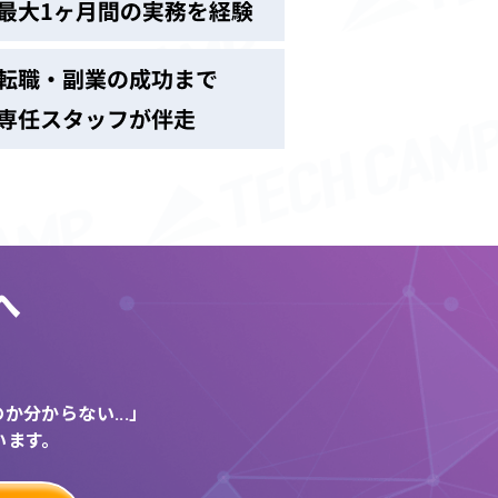
へ
う
分からない...」
います。