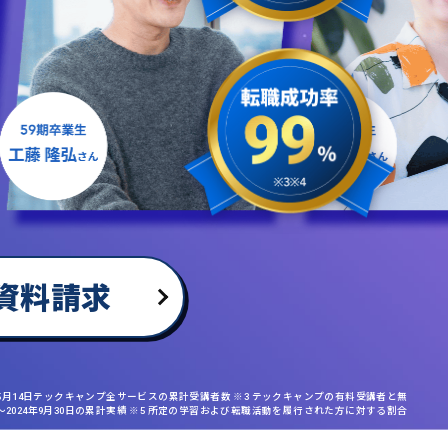
資料請求
年5月14日テックキャンプ全サービスの累計受講者数 ※3 テックキャンプの有料受講者と無
日〜2024年9月30日の累計実績 ※5 所定の学習および転職活動を履行された方に対する割合