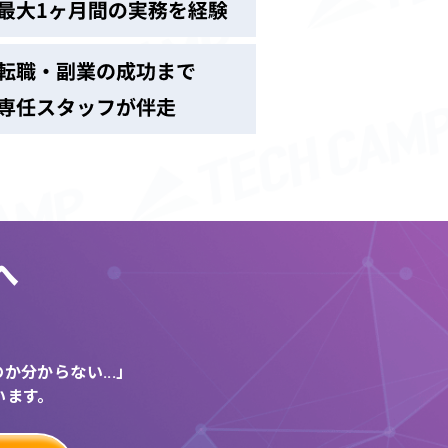
へ
う
分からない...」
います。