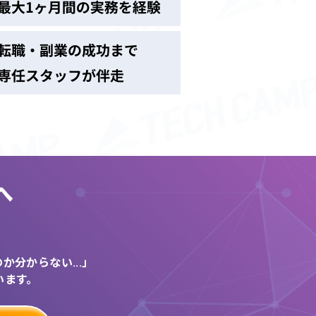
へ
う
分からない...」
います。