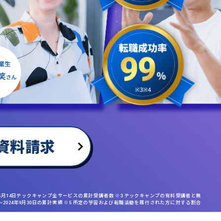
資料請求
年5月14日テックキャンプ全サービスの累計受講者数 ※3 テックキャンプの有料受講者と無
日〜2024年9月30日の累計実績 ※5 所定の学習および転職活動を履行された方に対する割合