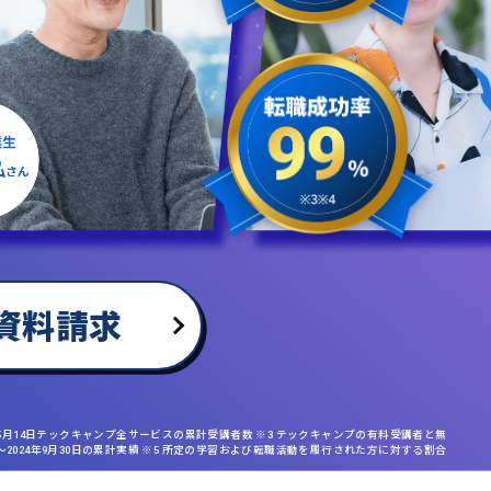
資料請求
年5月14日テックキャンプ全サービスの累計受講者数 ※3 テックキャンプの有料受講者と無
日〜2024年9月30日の累計実績 ※5 所定の学習および転職活動を履行された方に対する割合