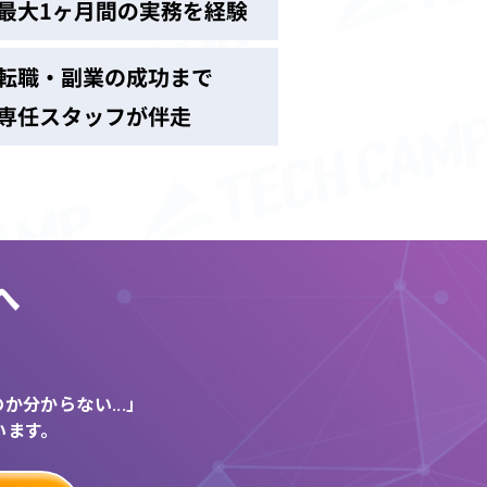
へ
う
分からない...」
います。