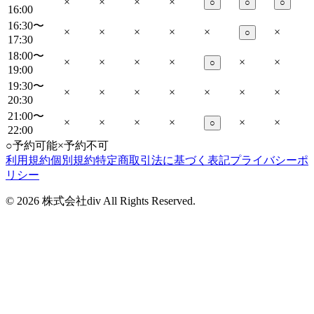
×
×
×
×
○
○
○
16:00
16:30〜
×
×
×
×
×
×
○
17:30
18:00〜
×
×
×
×
×
×
○
19:00
19:30〜
×
×
×
×
×
×
×
20:30
21:00〜
×
×
×
×
×
×
○
22:00
○
予約可能
×
予約不可
利用規約
個別規約
特定商取引法に基づく表記
プライバシーポ
リシー
©
2026
株式会社div All Rights Reserved.