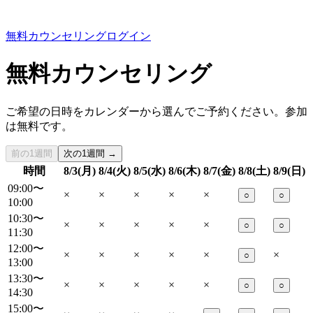
無料カウンセリング
ログイン
無料カウンセリング
ご希望の日時をカレンダーから選んでご予約ください。参加
は無料です。
前の1週間
次の1週間 →
時間
8/3(月)
8/4(火)
8/5(水)
8/6(木)
8/7(金)
8/8(土)
8/9(日)
09:00〜
×
×
×
×
×
○
○
10:00
10:30〜
×
×
×
×
×
○
○
11:30
12:00〜
×
×
×
×
×
×
○
13:00
13:30〜
×
×
×
×
×
○
○
14:30
15:00〜