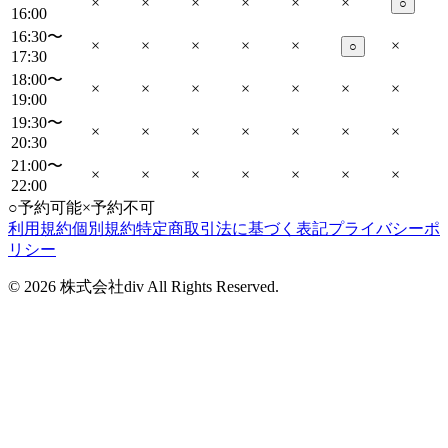
×
×
×
×
×
×
○
16:00
16:30〜
×
×
×
×
×
×
○
17:30
18:00〜
×
×
×
×
×
×
×
19:00
19:30〜
×
×
×
×
×
×
×
20:30
21:00〜
×
×
×
×
×
×
×
22:00
○
予約可能
×
予約不可
利用規約
個別規約
特定商取引法に基づく表記
プライバシーポ
リシー
©
2026
株式会社div All Rights Reserved.