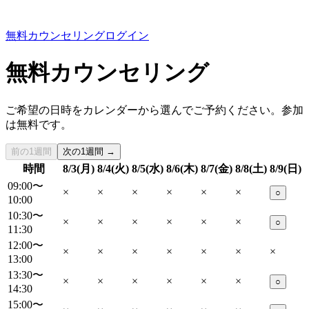
無料カウンセリング
ログイン
無料カウンセリング
ご希望の日時をカレンダーから選んでご予約ください。参加
は無料です。
前の1週間
次の1週間 →
時間
8/3(月)
8/4(火)
8/5(水)
8/6(木)
8/7(金)
8/8(土)
8/9(日)
09:00〜
×
×
×
×
×
×
○
10:00
10:30〜
×
×
×
×
×
×
○
11:30
12:00〜
×
×
×
×
×
×
×
13:00
13:30〜
×
×
×
×
×
×
○
14:30
15:00〜