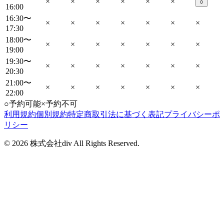
×
×
×
×
×
×
○
16:00
16:30〜
×
×
×
×
×
×
×
17:30
18:00〜
×
×
×
×
×
×
×
19:00
19:30〜
×
×
×
×
×
×
×
20:30
21:00〜
×
×
×
×
×
×
×
22:00
○
予約可能
×
予約不可
利用規約
個別規約
特定商取引法に基づく表記
プライバシーポ
リシー
©
2026
株式会社div All Rights Reserved.