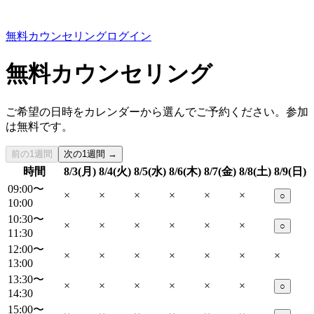
無料カウンセリング
ログイン
無料カウンセリング
ご希望の日時をカレンダーから選んでご予約ください。参加
は無料です。
前の1週間
次の1週間 →
時間
8/3(月)
8/4(火)
8/5(水)
8/6(木)
8/7(金)
8/8(土)
8/9(日)
09:00〜
×
×
×
×
×
×
○
10:00
10:30〜
×
×
×
×
×
×
○
11:30
12:00〜
×
×
×
×
×
×
×
13:00
13:30〜
×
×
×
×
×
×
○
14:30
15:00〜