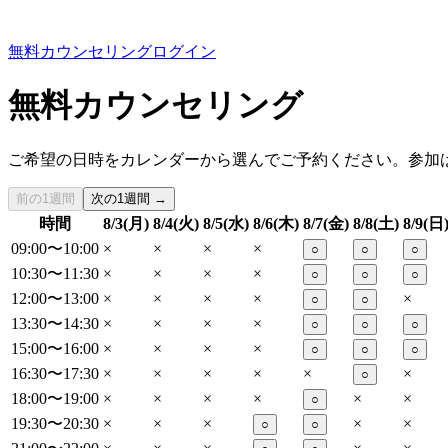
無料カウンセリング
ログイン
無料カウンセリング
ご希望の日時をカレンダーから選んでご予約ください。参加
前の1週間
次の1週間 →
時間
8/3(月)
8/4(火)
8/5(水)
8/6(木)
8/7(金)
8/8(土)
8/9(日
09:00〜10:00
×
×
×
×
○
○
○
10:30〜11:30
×
×
×
×
○
○
○
12:00〜13:00
×
×
×
×
×
○
○
13:30〜14:30
×
×
×
×
○
○
○
15:00〜16:00
×
×
×
×
○
○
○
16:30〜17:30
×
×
×
×
×
×
○
18:00〜19:00
×
×
×
×
×
×
○
19:30〜20:30
×
×
×
×
×
○
○