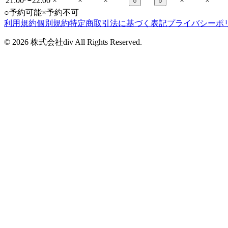
21:00〜22:00
×
×
×
×
×
○
○
○
予約可能
×
予約不可
利用規約
個別規約
特定商取引法に基づく表記
プライバシーポ
©
2026
株式会社div All Rights Reserved.